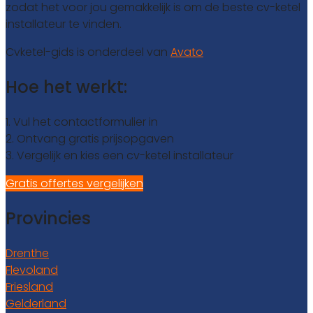
zodat het voor jou gemakkelijk is om de beste cv-ketel
installateur te vinden.
Cvketel-gids is onderdeel van
Avato
Hoe het werkt:
1. Vul het contactformulier in
2. Ontvang gratis prijsopgaven
3. Vergelijk en kies een cv-ketel installateur
Gratis offertes vergelijken
Provincies
Drenthe
Flevoland
Friesland
Gelderland