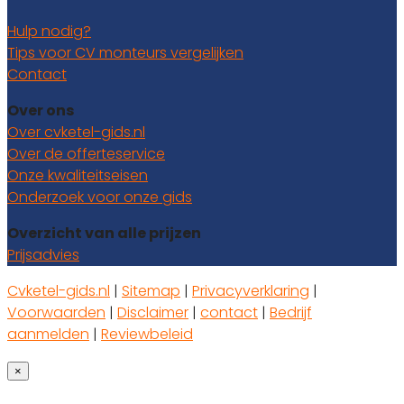
Hulp nodig?
Tips voor CV monteurs vergelijken
Contact
Over ons
Over cvketel-gids.nl
Over de offerteservice
Onze kwaliteitseisen
Onderzoek voor onze gids
Overzicht van alle prijzen
Prijsadvies
Cvketel-gids.nl
|
Sitemap
|
Privacyverklaring
|
Voorwaarden
|
Disclaimer
|
contact
|
Bedrijf
aanmelden
|
Reviewbeleid
×