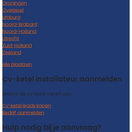
Groningen
Overijssel
Limburg
Noord-Brabant
Noord-Holland
Utrecht
Zuid-Holland
Zeeland
Alle plaatsen
Cv-ketel installateur aanmelden
Meld je als cv-ketel expert aan.
Cv-ketel leads kopen
Bedrijf aanmelden
Hulp nodig bij je aanvraag?