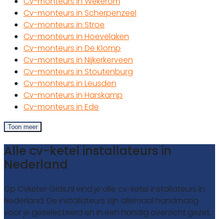
Cv-monteurs in Wekerom
Cv-monteurs in Scherpenzeel
Cv-monteurs in Stroe
Cv-monteurs in Hoevelaken
Cv-monteurs in De Klomp
Cv-monteurs in Nijkerkerveen
Cv-monteurs in Stoutenburg
Cv-monteurs in Leusden
Cv-monteurs in Harskamp
Cv-monteurs in Ede
Toon meer
Alle cv-ketel installateurs in
Nederland
Op Cvketel-Gids.nl vind je alle cv-ketel installateurs in
Nederland. De installateurs zijn allemaal handmatig
voor je geselecteerd en in een handig overzicht gezet,