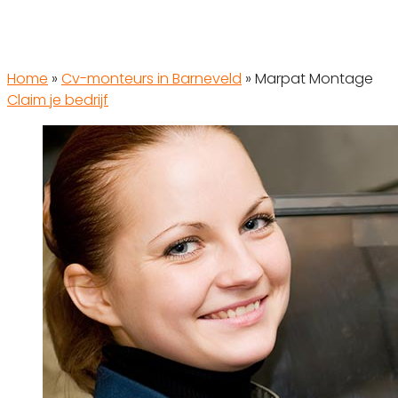
Home
»
Cv-monteurs in Barneveld
»
Marpat Montage
Claim je bedrijf