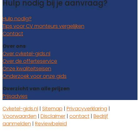
Hulp nodig bij je aanvraag?
Hulp nodig?
Tips voor CV monteurs vergelijken
Contact
Over ons
Over cvketel-gids.nl
Over de offerteservice
Onze kwaliteitseisen
Onderzoek voor onze gids
Overzicht van alle prijzen
Prijsadvies
Cvketel-gids.nl
|
Sitemap
|
Privacyverklaring
|
Voorwaarden
|
Disclaimer
|
contact
|
Bedrijf
aanmelden
|
Reviewbeleid