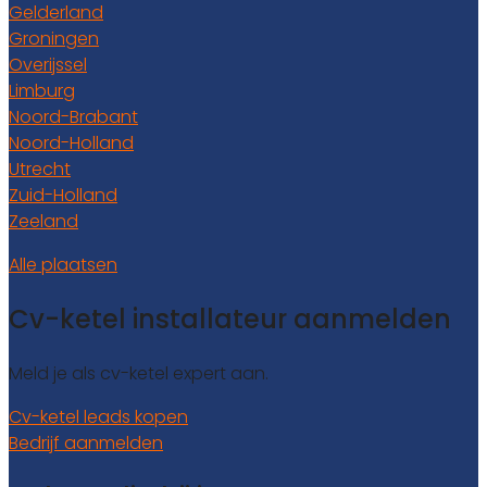
Gelderland
Groningen
Overijssel
Limburg
Noord-Brabant
Noord-Holland
Utrecht
Zuid-Holland
Zeeland
Alle plaatsen
Cv-ketel installateur aanmelden
Meld je als cv-ketel expert aan.
Cv-ketel leads kopen
Bedrijf aanmelden