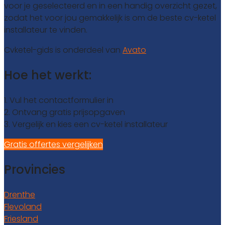
voor je geselecteerd en in een handig overzicht gezet,
zodat het voor jou gemakkelijk is om de beste cv-ketel
installateur te vinden.
Cvketel-gids is onderdeel van
Avato
Hoe het werkt:
1. Vul het contactformulier in
2. Ontvang gratis prijsopgaven
3. Vergelijk en kies een cv-ketel installateur
Gratis offertes vergelijken
Provincies
Drenthe
Flevoland
Friesland