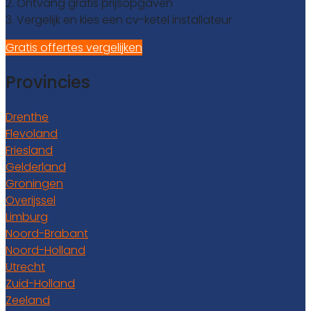
2. Ontvang gratis prijsopgaven
3. Vergelijk en kies een cv-ketel installateur
Gratis offertes vergelijken
Provincies
Drenthe
Flevoland
Friesland
Gelderland
Groningen
Overijssel
Limburg
Noord-Brabant
Noord-Holland
Utrecht
Zuid-Holland
Zeeland