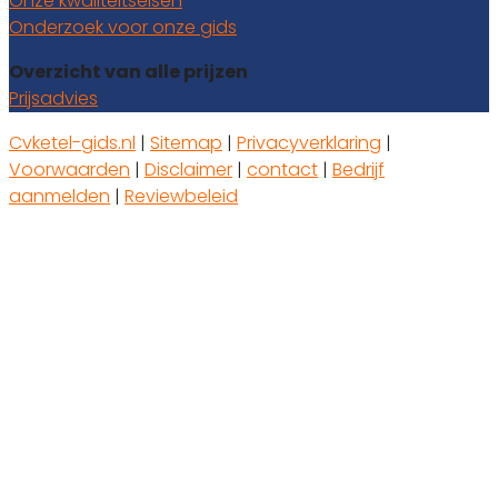
Onze kwaliteitseisen
Onderzoek voor onze gids
Overzicht van alle prijzen
Prijsadvies
Cvketel-gids.nl
|
Sitemap
|
Privacyverklaring
|
Voorwaarden
|
Disclaimer
|
contact
|
Bedrijf
aanmelden
|
Reviewbeleid