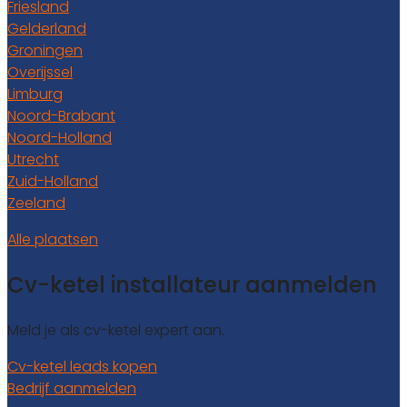
Friesland
Gelderland
Groningen
Overijssel
Limburg
Noord-Brabant
Noord-Holland
Utrecht
Zuid-Holland
Zeeland
Alle plaatsen
Cv-ketel installateur aanmelden
Meld je als cv-ketel expert aan.
Cv-ketel leads kopen
Bedrijf aanmelden