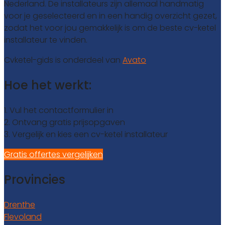
Nederland. De installateurs zijn allemaal handmatig
voor je geselecteerd en in een handig overzicht gezet,
zodat het voor jou gemakkelijk is om de beste cv-ketel
installateur te vinden.
Cvketel-gids is onderdeel van
Avato
Hoe het werkt:
1. Vul het contactformulier in
2. Ontvang gratis prijsopgaven
3. Vergelijk en kies een cv-ketel installateur
Gratis offertes vergelijken
Provincies
Drenthe
Flevoland