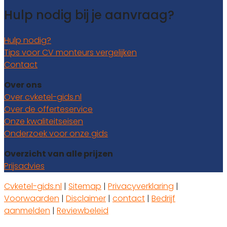
Hulp nodig bij je aanvraag?
Hulp nodig?
Tips voor CV monteurs vergelijken
Contact
Over ons
Over cvketel-gids.nl
Over de offerteservice
Onze kwaliteitseisen
Onderzoek voor onze gids
Overzicht van alle prijzen
Prijsadvies
Cvketel-gids.nl
|
Sitemap
|
Privacyverklaring
|
Voorwaarden
|
Disclaimer
|
contact
|
Bedrijf
aanmelden
|
Reviewbeleid