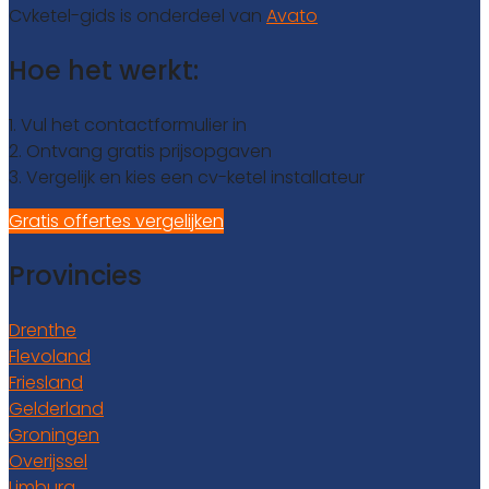
Cvketel-gids is onderdeel van
Avato
Hoe het werkt:
1. Vul het contactformulier in
2. Ontvang gratis prijsopgaven
3. Vergelijk en kies een cv-ketel installateur
Gratis offertes vergelijken
Provincies
Drenthe
Flevoland
Friesland
Gelderland
Groningen
Overijssel
Limburg