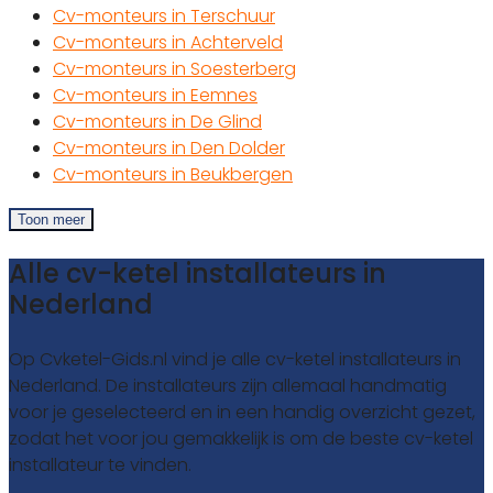
Cv-monteurs in Terschuur
Cv-monteurs in Achterveld
Cv-monteurs in Soesterberg
Cv-monteurs in Eemnes
Cv-monteurs in De Glind
Cv-monteurs in Den Dolder
Cv-monteurs in Beukbergen
Toon meer
Alle cv-ketel installateurs in
Nederland
Op Cvketel-Gids.nl vind je alle cv-ketel installateurs in
Nederland. De installateurs zijn allemaal handmatig
voor je geselecteerd en in een handig overzicht gezet,
zodat het voor jou gemakkelijk is om de beste cv-ketel
installateur te vinden.