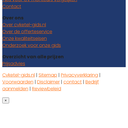
Contact
Over ons
Over cvketel-gids.nl
Over de offerteservice
Onze kwaliteitseisen
Onderzoek voor onze gids
Overzicht van alle prijzen
Prijsadvies
Cvketel-gids.nl
|
Sitemap
|
Privacyverklaring
|
Voorwaarden
|
Disclaimer
|
contact
|
Bedrijf
aanmelden
|
Reviewbeleid
×