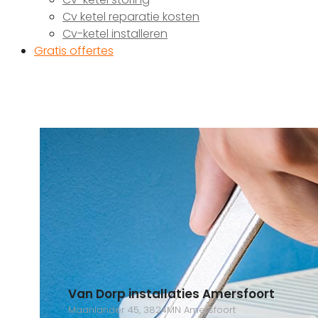
Cv ketel reparatie kosten
Cv-ketel installeren
Gratis offertes
Van Dorp installaties Amersfoort
Maanlander 45, 3824MN Amersfoort