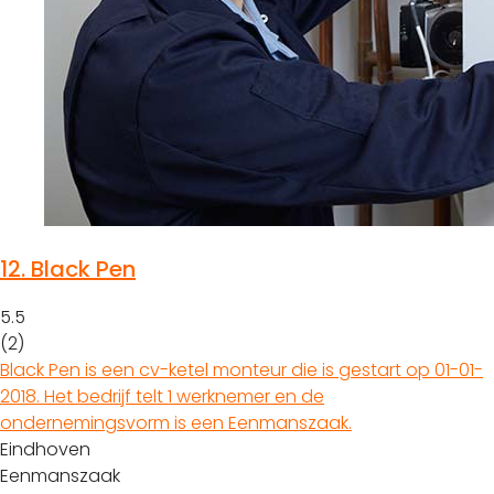
12.
Black Pen
5.5
(2)
Black Pen is een cv-ketel monteur die is gestart op 01-01-
2018. Het bedrijf telt 1 werknemer en de
ondernemingsvorm is een Eenmanszaak.
Eindhoven
Eenmanszaak