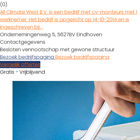
(0)
All Climate West B.V. is een bedrijf met cv-monteurs met 1
werknemer. Het bedrijf is opgericht op 14-10-2014 en is
ingeschreven bij…
Ondernemingenweg 5, 5627BV Eindhoven
Contactgegevens
Besloten vennootschap met gewone structuur
Bezoek bedrijfspagina
Bezoek bedrijfspagina
Vergelijk offertes
Gratis - Vrijblijvend