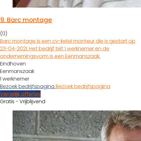
9.
Barc montage
(0)
Barc montage is een cv-ketel monteur die is gestart op
23-04-2021. Het bedrijf telt 1 werknemer en de
ondernemingsvorm is een Eenmanszaak.
Eindhoven
Eenmanszaak
1 werknemer
Bezoek bedrijfspagina
Bezoek bedrijfspagina
Vergelijk offertes
Gratis - Vrijblijvend