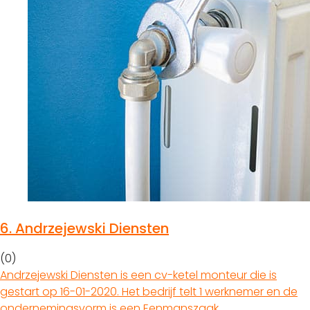
6.
Andrzejewski Diensten
(0)
Andrzejewski Diensten is een cv-ketel monteur die is
gestart op 16-01-2020. Het bedrijf telt 1 werknemer en de
ondernemingsvorm is een Eenmanszaak.