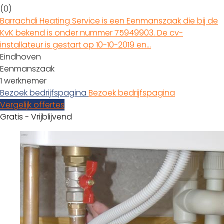
(0)
Barrachdi Heating Service is een Eenmanszaak die bij de
KvK bekend is onder nummer 75949903. De cv-
installateur is gestart op 10-10-2019 en…
Eindhoven
Eenmanszaak
1 werknemer
Bezoek bedrijfspagina
Bezoek bedrijfspagina
Vergelijk offertes
Gratis - Vrijblijvend