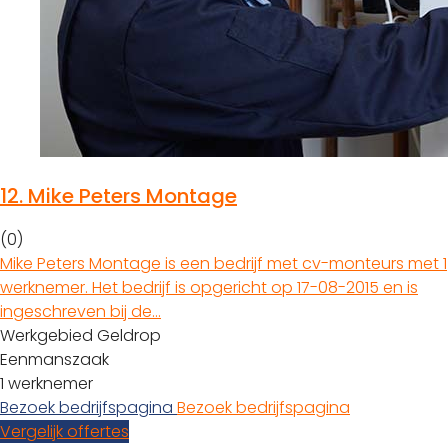
12.
Mike Peters Montage
(0)
Mike Peters Montage is een bedrijf met cv-monteurs met 1
werknemer. Het bedrijf is opgericht op 17-08-2015 en is
ingeschreven bij de…
Werkgebied Geldrop
Eenmanszaak
1 werknemer
Bezoek bedrijfspagina
Bezoek bedrijfspagina
Vergelijk offertes