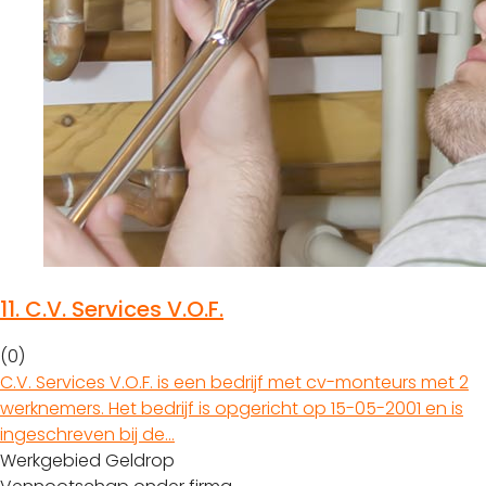
11.
C.V. Services V.O.F.
(0)
C.V. Services V.O.F. is een bedrijf met cv-monteurs met 2
werknemers. Het bedrijf is opgericht op 15-05-2001 en is
ingeschreven bij de…
Werkgebied Geldrop