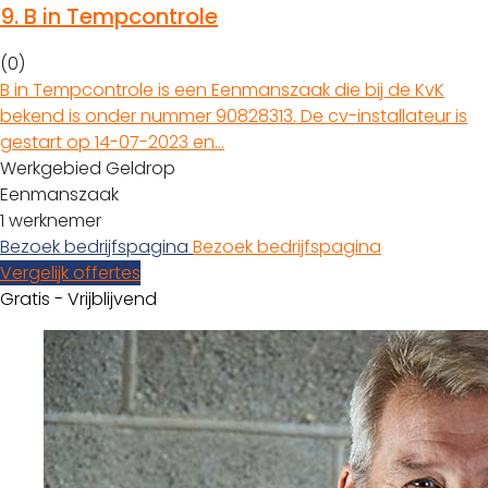
9.
B in Tempcontrole
(0)
B in Tempcontrole is een Eenmanszaak die bij de KvK
bekend is onder nummer 90828313. De cv-installateur is
gestart op 14-07-2023 en…
Werkgebied Geldrop
Eenmanszaak
1 werknemer
Bezoek bedrijfspagina
Bezoek bedrijfspagina
Vergelijk offertes
Gratis - Vrijblijvend