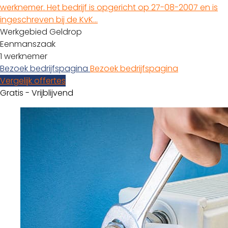
werknemer. Het bedrijf is opgericht op 27-08-2007 en is
ingeschreven bij de KvK…
Werkgebied Geldrop
Eenmanszaak
1 werknemer
Bezoek bedrijfspagina
Bezoek bedrijfspagina
Vergelijk offertes
Gratis - Vrijblijvend