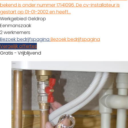
bekend is onder nummer 17141096. De cv-installateur is
gestart op 01-01-2002 en heeft…
Werkgebied Geldrop
Eenmanszaak
2 werknemers
Bezoek bedrijfspagina
Bezoek bedrijfspagina
Vergelijk offertes
Gratis - Vrijblijvend