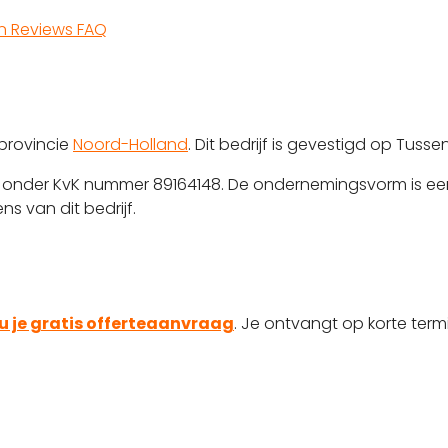
en
Reviews
FAQ
provincie
Noord-Holland
. Dit bedrijf is gevestigd op Tusse
erd onder KvK nummer 89164148. De ondernemingsvorm is e
 van dit bedrijf.
u je gratis offerteaanvraag
. Je ontvangt op korte termi