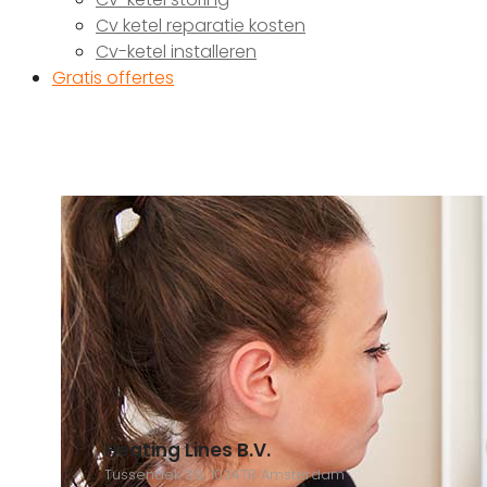
Cv ketel reparatie kosten
Cv-ketel installeren
Gratis offertes
Heating Lines B.V.
Tussendek 39, 1034TR Amsterdam