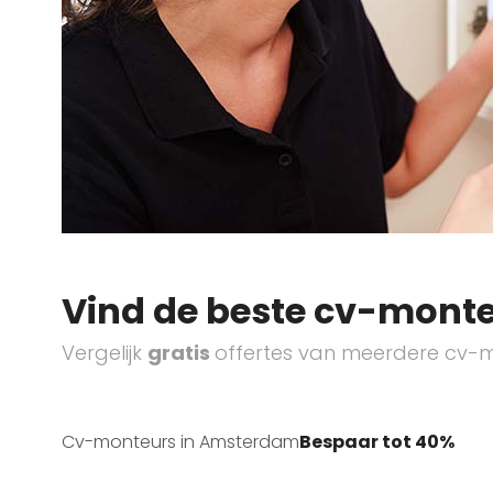
Vind de beste cv-monte
Vergelijk
gratis
offertes van meerdere cv-m
Cv-monteurs in Amsterdam
Bespaar tot 40%