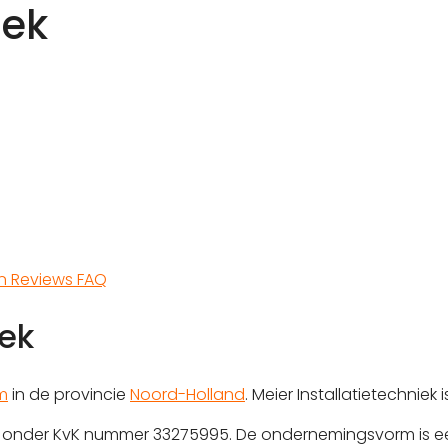
iek
en
Reviews
FAQ
iek
m
in de provincie
Noord-Holland
. Meier Installatietechniek
erd onder KvK nummer 33275995. De ondernemingsvorm is e