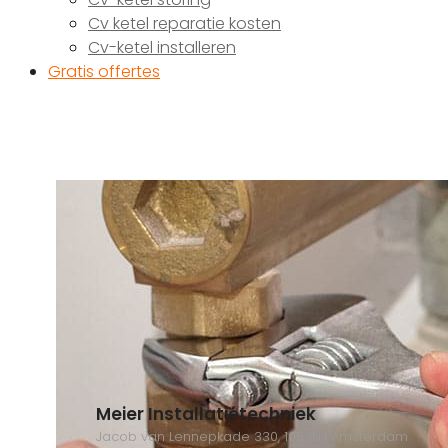
Cv ketel reparatie kosten
Cv-ketel installeren
Gratis offertes
Meier Installatietechniek
Jacob van Lennepkade 330, 1053NJ Amsterdam