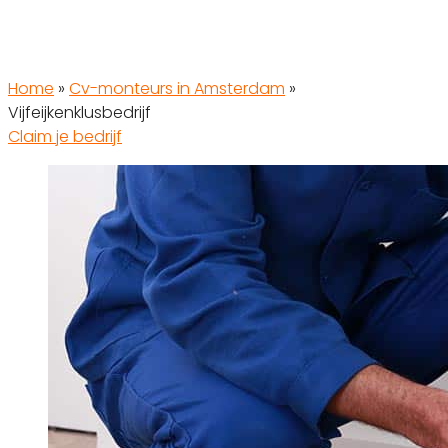
Home
»
Cv-monteurs in Amsterdam
»
Vijfeijkenklusbedrijf
Claim je bedrijf