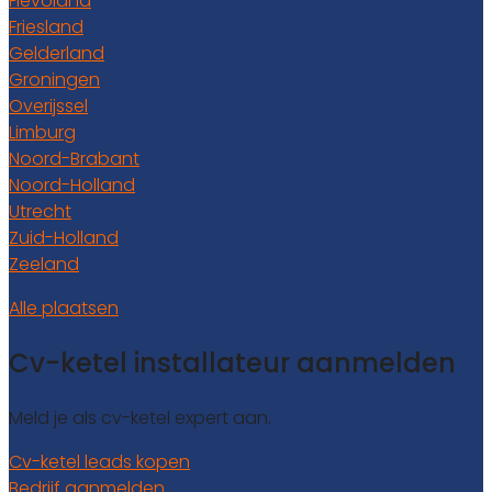
Flevoland
Friesland
Gelderland
Groningen
Overijssel
Limburg
Noord-Brabant
Noord-Holland
Utrecht
Zuid-Holland
Zeeland
Alle plaatsen
Cv-ketel installateur aanmelden
Meld je als cv-ketel expert aan.
Cv-ketel leads kopen
Bedrijf aanmelden