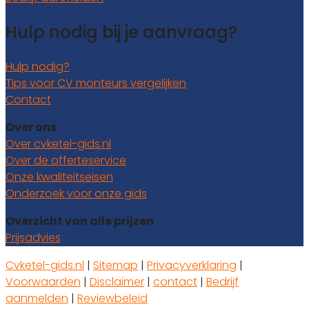
Hulp nodig bij je aanvraag?
Hulp nodig?
Tips voor CV monteurs vergelijken
Contact
Over ons
Over cvketel-gids.nl
Over de offerteservice
Onze kwaliteitseisen
Onderzoek voor onze gids
Overzicht van alle prijzen
Prijsadvies
Cvketel-gids.nl
|
Sitemap
|
Privacyverklaring
|
Voorwaarden
|
Disclaimer
|
contact
|
Bedrijf
aanmelden
|
Reviewbeleid