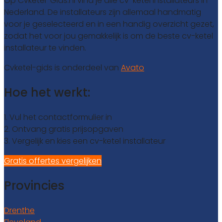
Op Cvketel-Gids.nl vind je alle cv-ketel installateurs in
Nederland. De installateurs zijn allemaal handmatig
voor je geselecteerd en in een handig overzicht gezet,
zodat het voor jou gemakkelijk is om de beste cv-ketel
installateur te vinden.
Cvketel-gids is onderdeel van
Avato
Hoe het werkt:
1. Vul het contactformulier in
2. Ontvang gratis prijsopgaven
3. Vergelijk en kies een cv-ketel installateur
Gratis offertes vergelijken
Provincies
Drenthe