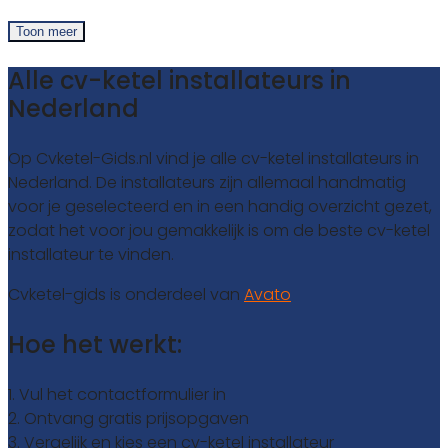
Toon meer
Alle cv-ketel installateurs in
Nederland
Op Cvketel-Gids.nl vind je alle cv-ketel installateurs in
Nederland. De installateurs zijn allemaal handmatig
voor je geselecteerd en in een handig overzicht gezet,
zodat het voor jou gemakkelijk is om de beste cv-ketel
installateur te vinden.
Cvketel-gids is onderdeel van
Avato
Hoe het werkt:
1. Vul het contactformulier in
2. Ontvang gratis prijsopgaven
3. Vergelijk en kies een cv-ketel installateur