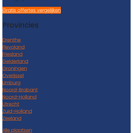
Gratis offertes vergelijken
Provincies
Drenthe
Flevoland
Friesland
Gelderland
Groningen
Overijssel
Limburg
Noord-Brabant
Noord-Holland
Utrecht
Zuid-Holland
Zeeland
Alle plaatsen