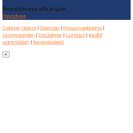
Overzicht van alle prijzen
Prijsadvies
Cvketel-gids.nl
|
Sitemap
|
Privacyverklaring
|
Voorwaarden
|
Disclaimer
|
contact
|
Bedrijf
aanmelden
|
Reviewbeleid
×