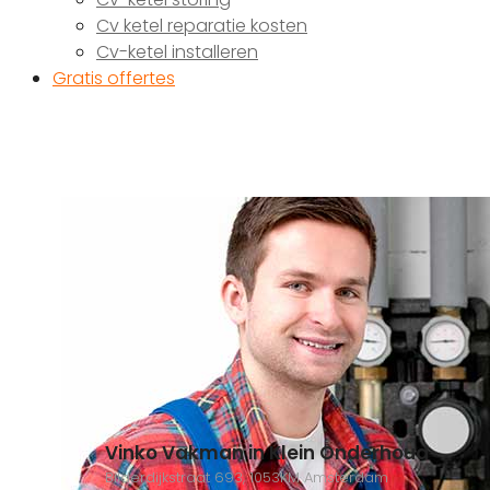
Cv ketel reparatie kosten
Cv-ketel installeren
Gratis offertes
Vinko Vakman in Klein Onderhoud
Bilderdijkstraat 693, 1053KM Amsterdam