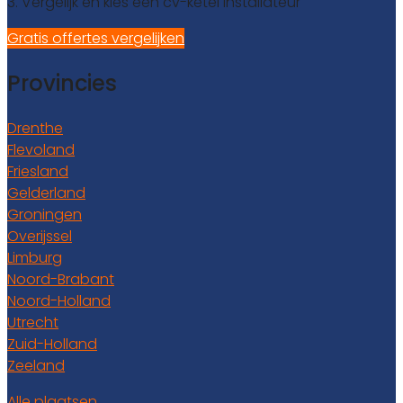
3. Vergelijk en kies een cv-ketel installateur
Gratis offertes vergelijken
Provincies
Drenthe
Flevoland
Friesland
Gelderland
Groningen
Overijssel
Limburg
Noord-Brabant
Noord-Holland
Utrecht
Zuid-Holland
Zeeland
Alle plaatsen