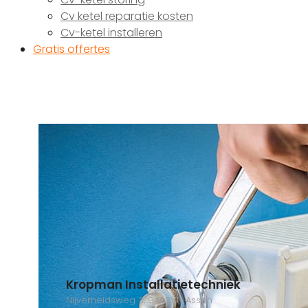
Cv ketel reparatie kosten
Cv-ketel installeren
Gratis offertes
Kropman Installatietechniek
Nijverheidsweg 3, 9403VN Assen