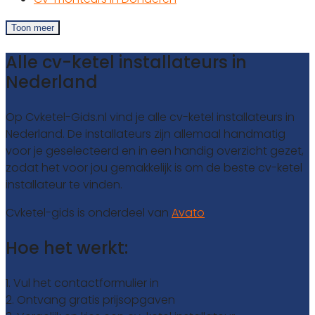
Toon meer
Alle cv-ketel installateurs in
Nederland
Op Cvketel-Gids.nl vind je alle cv-ketel installateurs in
Nederland. De installateurs zijn allemaal handmatig
voor je geselecteerd en in een handig overzicht gezet,
zodat het voor jou gemakkelijk is om de beste cv-ketel
installateur te vinden.
Cvketel-gids is onderdeel van
Avato
Hoe het werkt:
1. Vul het contactformulier in
2. Ontvang gratis prijsopgaven