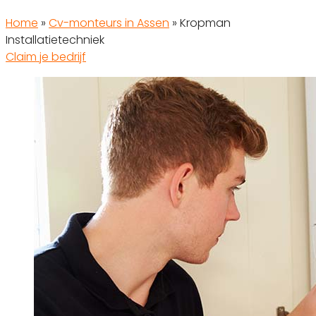
Home
»
Cv-monteurs in Assen
»
Kropman
Installatietechniek
Claim je bedrijf