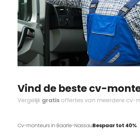
Vind de beste cv-monte
Vergelijk
gratis
offertes van meerdere cv-m
Cv-monteurs in Baarle-Nassau
Bespaar tot 40%