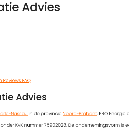
atie Advies
en
Reviews
FAQ
atie Advies
aarle-Nassau
in de provincie
Noord-Brabant
. PRO Energie 
rd onder KvK nummer 75902028. De ondernemingsvorm is e