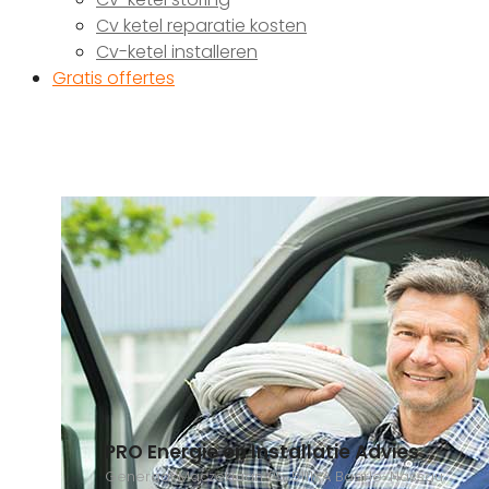
Cv ketel reparatie kosten
Cv-ketel installeren
Gratis offertes
PRO Energie en Installatie Advies
Generaal Maczeklaan 25, 5111XA Baarle-Nassau