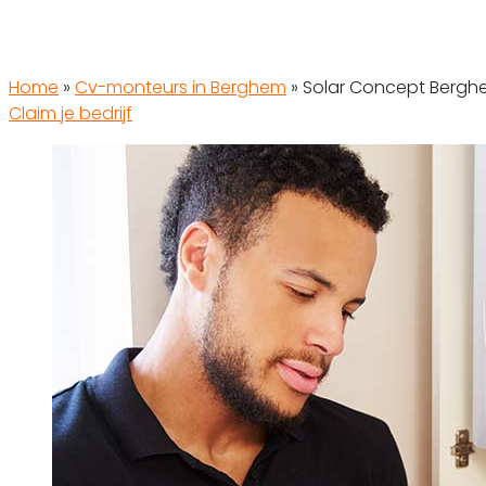
Home
»
Cv-monteurs in Berghem
»
Solar Concept Berg
Claim je bedrijf