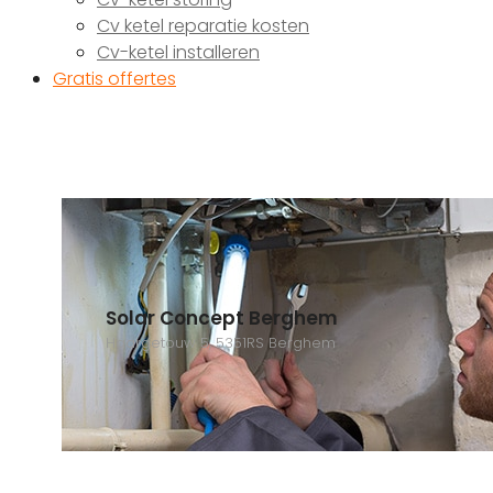
Cv ketel reparatie kosten
Cv-ketel installeren
Gratis offertes
Solar Concept Berghem
Haargetouw 5, 5351RS Berghem