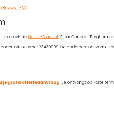
en
Reviews
FAQ
em
n de provincie
Noord-Brabant
. Solar Concept Berghem is 
rd onder KvK nummer 73430099. De ondernemingsvorm is e
u je gratis offerteaanvraag
. Je ontvangt op korte termi