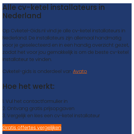
Alle cv-ketel installateurs in
Nederland
Op Cvketel-Gids.nl vind je alle cv-ketel installateurs in
Nederland. De installateurs zijn allemaal handmatig
voor je geselecteerd en in een handig overzicht gezet,
zodat het voor jou gemakkelijk is om de beste cv-ketel
installateur te vinden.
Cvketel-gids is onderdeel van
Avato
Hoe het werkt:
1. Vul het contactformulier in
2. Ontvang gratis prijsopgaven
3. Vergelijk en kies een cv-ketel installateur
Gratis offertes vergelijken