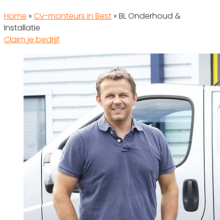
Home
»
Cv-monteurs in Best
»
BL Onderhoud &
Installatie
Claim je bedrijf