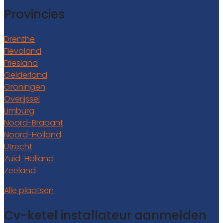
Provincies
Drenthe
Flevoland
Friesland
Gelderland
Groningen
Overijssel
Limburg
Noord-Brabant
Noord-Holland
Utrecht
Zuid-Holland
Zeeland
Alle plaatsen
Cv-ketel installateur aanmelden