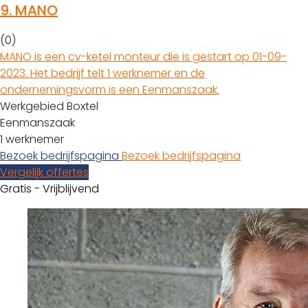
9.
MANO
(0)
MANO is een cv-ketel monteur die is gestart op 01-09-
2023. Het bedrijf telt 1 werknemer en de
ondernemingsvorm is een Eenmanszaak.
Werkgebied Boxtel
Eenmanszaak
1 werknemer
Bezoek bedrijfspagina
Bezoek bedrijfspagina
Vergelijk offertes
Gratis - Vrijblijvend