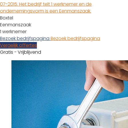
07-2015. Het bedrijf telt 1 werknemer en de
ondernemingsvorm is een Eenmanszaak.
Boxtel
Eenmanszaak
1 werknemer
Bezoek bedrijfspagina
Bezoek bedrijfspagina
Vergelijk offertes
Gratis - Vrijblijvend