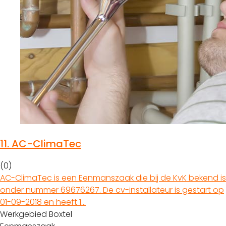
11.
AC-ClimaTec
(0)
AC-ClimaTec is een Eenmanszaak die bij de KvK bekend is
onder nummer 69676267. De cv-installateur is gestart op
01-09-2018 en heeft 1…
Werkgebied Boxtel