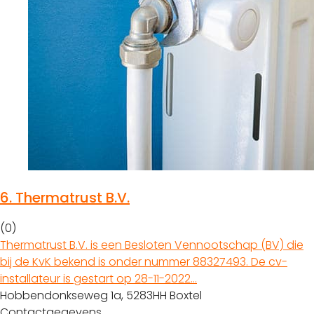
6.
Thermatrust B.V.
(0)
Thermatrust B.V. is een Besloten Vennootschap (BV) die
bij de KvK bekend is onder nummer 88327493. De cv-
installateur is gestart op 28-11-2022…
Hobbendonkseweg 1a, 5283HH Boxtel
Contactgegevens