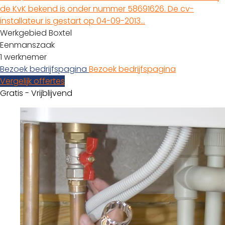
de KvK bekend is onder nummer 58691626. De cv-
installateur is gestart op 04-09-2013…
Werkgebied Boxtel
Eenmanszaak
1 werknemer
Bezoek bedrijfspagina
Bezoek bedrijfspagina
Vergelijk offertes
Gratis - Vrijblijvend