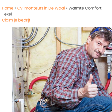
Home
»
Cv-monteurs in De Waal
»
Warmte Comfort
Texel
Claim je bedrijf