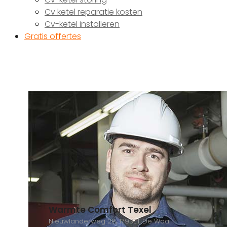
Cv ketel reparatie kosten
Cv-ketel installeren
Gratis offertes
Warmte Comfort Texel
Nieuwlanderweg 28, 1793ET De Waal