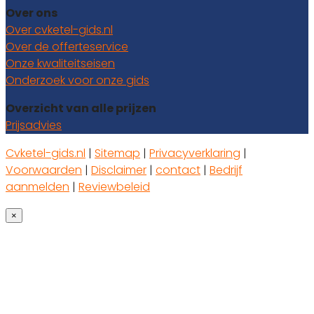
Over ons
Over cvketel-gids.nl
Over de offerteservice
Onze kwaliteitseisen
Onderzoek voor onze gids
Overzicht van alle prijzen
Prijsadvies
Cvketel-gids.nl
|
Sitemap
|
Privacyverklaring
|
Voorwaarden
|
Disclaimer
|
contact
|
Bedrijf
aanmelden
|
Reviewbeleid
×