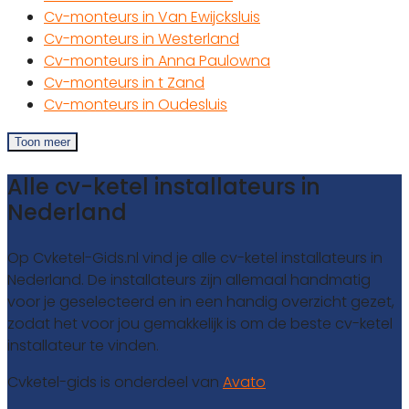
Cv-monteurs in Van Ewijcksluis
Cv-monteurs in Westerland
Cv-monteurs in Anna Paulowna
Cv-monteurs in t Zand
Cv-monteurs in Oudesluis
Toon meer
Alle cv-ketel installateurs in
Nederland
Op Cvketel-Gids.nl vind je alle cv-ketel installateurs in
Nederland. De installateurs zijn allemaal handmatig
voor je geselecteerd en in een handig overzicht gezet,
zodat het voor jou gemakkelijk is om de beste cv-ketel
installateur te vinden.
Cvketel-gids is onderdeel van
Avato