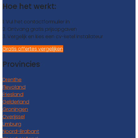
Hoe het werkt:
1. Vul het contactformulier in
2. Ontvang gratis prijsopgaven
3. Vergelijk en kies een cv-ketel installateur
Gratis offertes vergelijken
Provincies
Drenthe
Flevoland
Friesland
Gelderland
Groningen
Overijssel
Limburg
Noord-Brabant