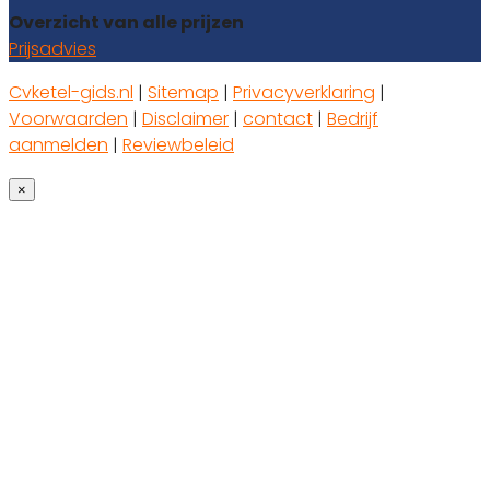
Overzicht van alle prijzen
Prijsadvies
Cvketel-gids.nl
|
Sitemap
|
Privacyverklaring
|
Voorwaarden
|
Disclaimer
|
contact
|
Bedrijf
aanmelden
|
Reviewbeleid
×