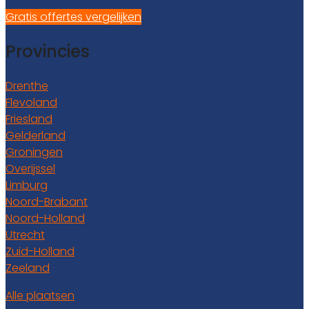
Gratis offertes vergelijken
Provincies
Drenthe
Flevoland
Friesland
Gelderland
Groningen
Overijssel
Limburg
Noord-Brabant
Noord-Holland
Utrecht
Zuid-Holland
Zeeland
Alle plaatsen