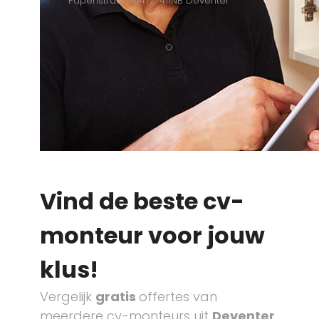
Papenstraat 4547, 7411NB Deventer
Vind de beste cv-
monteur voor jouw
klus!
Vergelijk
gratis
offertes van
meerdere cv-monteurs uit
Deventer