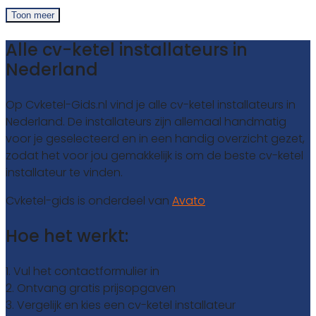
Toon meer
Alle cv-ketel installateurs in
Nederland
Op Cvketel-Gids.nl vind je alle cv-ketel installateurs in
Nederland. De installateurs zijn allemaal handmatig
voor je geselecteerd en in een handig overzicht gezet,
zodat het voor jou gemakkelijk is om de beste cv-ketel
installateur te vinden.
Cvketel-gids is onderdeel van
Avato
Hoe het werkt:
1. Vul het contactformulier in
2. Ontvang gratis prijsopgaven
3. Vergelijk en kies een cv-ketel installateur