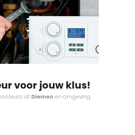
ur voor jouw klus!
onteurs uit
Diemen
en omgeving.