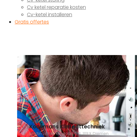
Cv ketel reparatie kosten
Cv-ketel installeren
Gratis offertes
Koopmans Klimaattechniek
Martin Luther Kinglaan 614, 1111LX Diemen