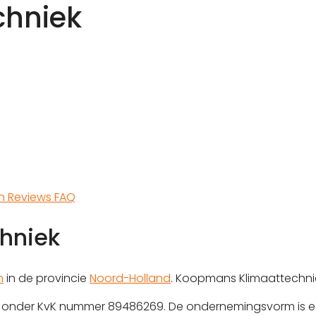
chniek
en
Reviews
FAQ
hniek
n
in de provincie
Noord-Holland
. Koopmans Klimaattechnie
erd onder KvK nummer 89486269. De ondernemingsvorm is e