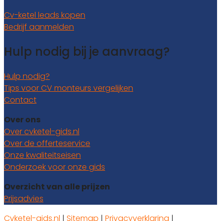
Cv-ketel leads kopen
Bedrijf aanmelden
Hulp nodig bij je aanvraag?
Hulp nodig?
Tips voor CV monteurs vergelijken
Contact
Over ons
Over cvketel-gids.nl
Over de offerteservice
Onze kwaliteitseisen
Onderzoek voor onze gids
Overzicht van alle prijzen
Prijsadvies
Cvketel-gids.nl
|
Sitemap
|
Privacyverklaring
|