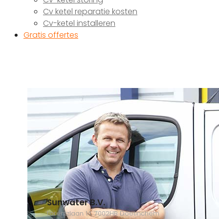
Cv ketel reparatie kosten
Cv-ketel installeren
Gratis offertes
Sunwater B.V.
Lorentzlaan 14, 7002HB Doetinchem