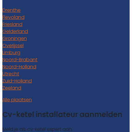
Drenthe
Flevoland
Friesland
Gelderland
Groningen
Overijssel
Limburg
Noord-Brabant
Noord-Holland
Utrecht
Zuid-Holland
Zeeland
Alle plaatsen
Cv-ketel installateur aanmelden
Meld je als cv-ketel expert aan.