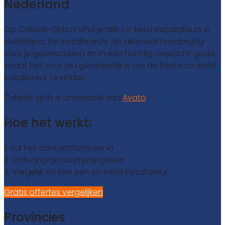
Nederland
Op Cvketel-Gids.nl vind je alle cv-ketel installateurs in
Nederland. De installateurs zijn allemaal handmatig
voor je geselecteerd en in een handig overzicht gezet,
zodat het voor jou gemakkelijk is om de beste cv-ketel
installateur te vinden.
Cvketel-gids is onderdeel van
Avato
Hoe het werkt:
1. Vul het contactformulier in
2. Ontvang gratis prijsopgaven
3. Vergelijk en kies een cv-ketel installateur
Gratis offertes vergelijken
Provincies