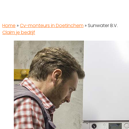
Home
»
Cv-monteurs in Doetinchem
»
Sunwater B.V.
Claim je bedrijf