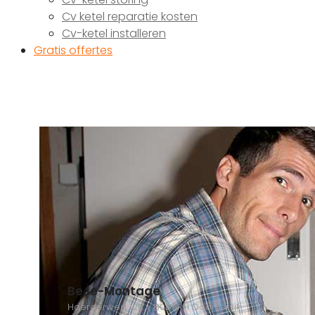
Cv ketel reparatie kosten
Cv-ketel installeren
Gratis offertes
BeJe-Montage
Haerderweg 12R 1, 8085RH Doornspijk