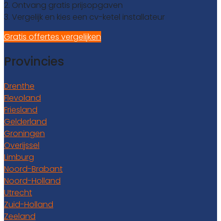
2. Ontvang gratis prijsopgaven
3. Vergelijk en kies een cv-ketel installateur
Gratis offertes vergelijken
Provincies
Drenthe
Flevoland
Friesland
Gelderland
Groningen
Overijssel
Limburg
Noord-Brabant
Noord-Holland
Utrecht
Zuid-Holland
Zeeland