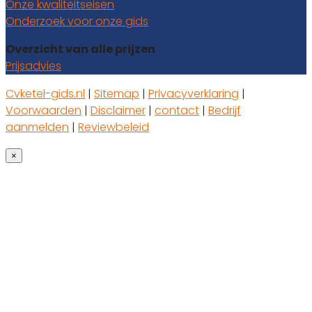
Onze kwaliteitseisen
Onderzoek voor onze gids
Overzicht van alle prijzen
Prijsadvies
Cvketel-gids.nl
|
Sitemap
|
Privacyverklaring
|
Voorwaarden
|
Disclaimer
|
contact
|
Bedrijf
aanmelden
|
Reviewbeleid
×