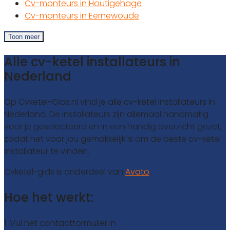
Cv-monteurs in Houtigehage
Cv-monteurs in Eernewoude
Toon meer
Alle cv-ketel installateurs in
Nederland
Op Cvketel-Gids.nl vind je alle cv-ketel installateurs in
Nederland. De installateurs zijn allemaal handmatig
voor je geselecteerd en in een handig overzicht gezet,
zodat het voor jou gemakkelijk is om de beste cv-ketel
installateur te vinden.
Cvketel-gids is onderdeel van
Avato
Hoe het werkt:
1. Vul het contactformulier in