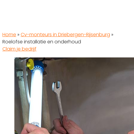
Home
»
Cv-monteurs in Driebergen-Rijsenburg
»
Roelofse installatie en onderhoud
Claim je bedrijf