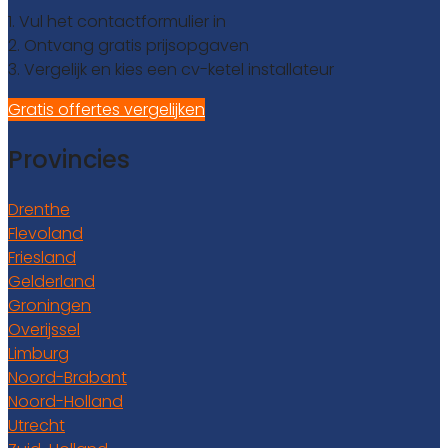
1. Vul het contactformulier in
2. Ontvang gratis prijsopgaven
3. Vergelijk en kies een cv-ketel installateur
Gratis offertes vergelijken
Provincies
Drenthe
Flevoland
Friesland
Gelderland
Groningen
Overijssel
Limburg
Noord-Brabant
Noord-Holland
Utrecht