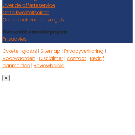
Over de offerteservice
Onze kwaliteitseisen
Onderzoek voor onze gids
Overzicht van alle prijzen
Prijsadvies
Cvketel-gids.nl
|
Sitemap
|
Privacyverklaring
|
Voorwaarden
|
Disclaimer
|
contact
|
Bedrijf
aanmelden
|
Reviewbeleid
×