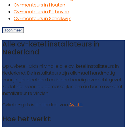
Cv-monteurs in Houten
Cv-monteurs in Bilthoven
Cv-monteurs in Schalkwijk
Toon meer
Alle cv-ketel installateurs in
Nederland
Op Cvketel-Gids.nl vind je alle cv-ketel installateurs in
Nederland. De installateurs zijn allemaal handmatig
voor je geselecteerd en in een handig overzicht gezet,
zodat het voor jou gemakkelijk is om de beste cv-ketel
installateur te vinden.
Cvketel-gids is onderdeel van
Avato
Hoe het werkt: