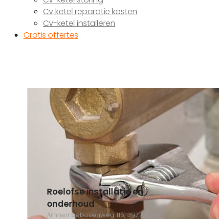
Cv ketel reparatie kosten
Cv-ketel installeren
Gratis offertes
Roelofse installatie en
onderhoud
Arnhemsebovenweg 115, 3971MC