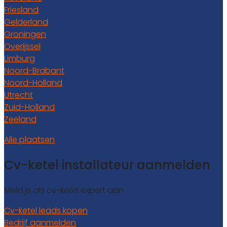
Friesland
Gelderland
Groningen
Overijssel
Limburg
Noord-Brabant
Noord-Holland
Utrecht
Zuid-Holland
Zeeland
Alle plaatsen
Cv-ketel installateur aanmelden
Meld je als cv-ketel expert aan.
Cv-ketel leads kopen
Bedrijf aanmelden