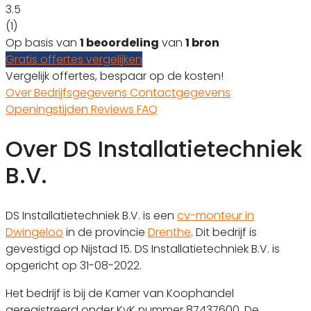
3.5
(1)
Op basis van
1 beoordeling
van
1 bron
Gratis offertes vergelijken
Vergelijk offertes, bespaar op de kosten!
Over
Bedrijfsgegevens
Contactgegevens
Openingstijden
Reviews
FAQ
Over DS Installatietechniek
B.V.
DS Installatietechniek B.V. is een
cv-monteur in
Dwingeloo
in de provincie
Drenthe
. Dit bedrijf is
gevestigd op Nijstad 15. DS Installatietechniek B.V. is
opgericht op 31-08-2022.
Het bedrijf is bij de Kamer van Koophandel
geregistreerd onder KvK nummer 87437600. De