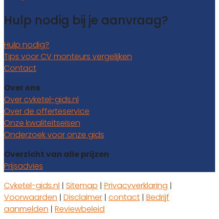
Hulp nodig bij je aanvraag?
Hulp nodig?
Tips voor CV monteurs vergelijken
Contact
Over ons
Over cvketel-gids.nl
Over de offerteservice
Onze kwaliteitseisen
Onderzoek voor onze gids
Overzicht van alle prijzen
Prijsadvies
Cvketel-gids.nl
|
Sitemap
|
Privacyverklaring
|
Voorwaarden
|
Disclaimer
|
contact
|
Bedrijf
aanmelden
|
Reviewbeleid