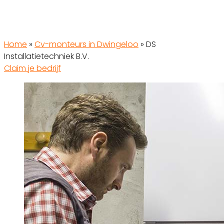
Home
»
Cv-monteurs in Dwingeloo
»
DS
Installatietechniek B.V.
Claim je bedrijf