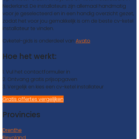
Nederland. De installateurs zijn allemaal handmatig
voor je geselecteerd en in een handig overzicht gezet,
zodat het voor jou gemakkelijk is om de beste cv-ketel
installateur te vinden.
Cvketel-gids is onderdeel van
Avato
Hoe het werkt:
1. Vul het contactformulier in
2. Ontvang gratis prijsopgaven
3. Vergelijk en kies een cv-ketel installateur
Gratis offertes vergelijken
Provincies
Drenthe
Flevoland