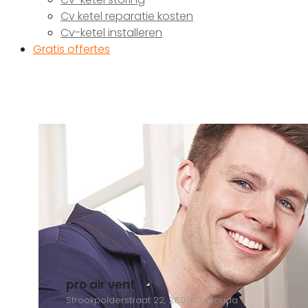
Cv ketel reparatie kosten
Cv-ketel installeren
Gratis offertes
pro air vent
Strookpolderstraat 22, 2807MX Gouda