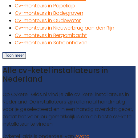
Cv-monteurs in Papekop
Cv-monteurs in Bodegraven
Cv-monteurs in Oudewater
Cv-monteurs in Nieuwerbrug aan den Rijn
Cv-monteurs in Bergambacht
Cv-monteurs in Schoonhoven
Toon meer
Alle cv-ketel installateurs in
Nederland
Op Cvketel-Gids.nl vind je alle cv-ketel installateurs in
Nederland. De installateurs zijn allemaal handmatig
voor je geselecteerd en in een handig overzicht gezet,
zodat het voor jou gemakkelijk is om de beste cv-ketel
installateur te vinden.
Cvketel-gids is onderdeel van
Avato