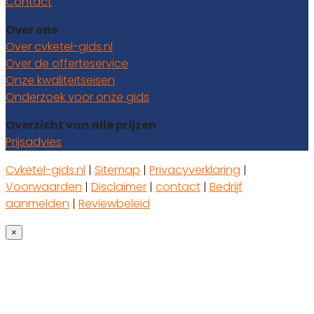
Contact
Over ons
Over cvketel-gids.nl
Over de offerteservice
Onze kwaliteitseisen
Onderzoek voor onze gids
Overzicht van alle prijzen
Prijsadvies
Cvketel-gids.nl
|
Sitemap
|
Privacyverklaring
|
Voorwaarden
|
Disclaimer
|
contact
|
Bedrijf
aanmelden
|
Reviewbeleid
×