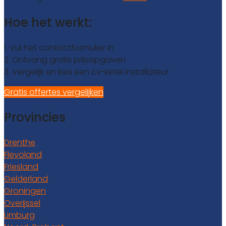
Hoe het werkt:
1. Vul het contactformulier in
2. Ontvang gratis prijsopgaven
3. Vergelijk en kies een cv-ketel installateur
Gratis offertes vergelijken
Provincies
Drenthe
Flevoland
Friesland
Gelderland
Groningen
Overijssel
Limburg