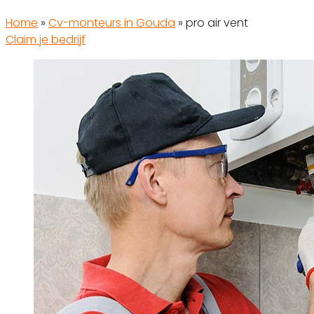
Home
»
Cv-monteurs in Gouda
»
pro air vent
Claim je bedrijf