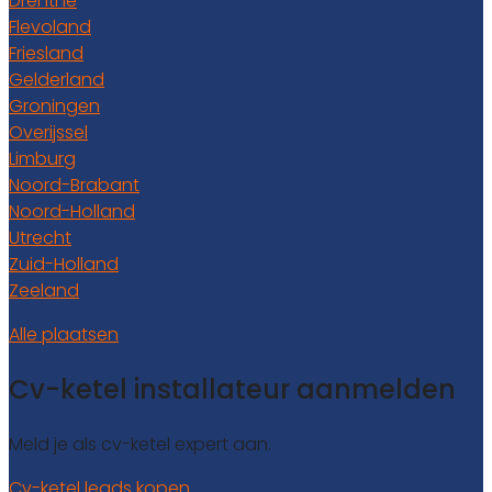
Drenthe
Flevoland
Friesland
Gelderland
Groningen
Overijssel
Limburg
Noord-Brabant
Noord-Holland
Utrecht
Zuid-Holland
Zeeland
Alle plaatsen
Cv-ketel installateur aanmelden
Meld je als cv-ketel expert aan.
Cv-ketel leads kopen