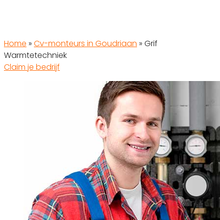
Home
»
Cv-monteurs in Goudriaan
»
Grif
Warmtetechniek
Claim je bedrijf