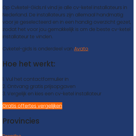
Op Cvketel-Gids.nl vind je alle cv-ketel installateurs in
Nederland. De installateurs zijn allemaal handmatig
voor je geselecteerd en in een handig overzicht gezet,
zodat het voor jou gemakkelijk is om de beste cv-ketel
installateur te vinden.
Cvketel-gids is onderdeel van
Avato
Hoe het werkt:
1. Vul het contactformulier in
2. Ontvang gratis prijsopgaven
3. Vergelijk en kies een cv-ketel installateur
Gratis offertes vergelijken
Provincies