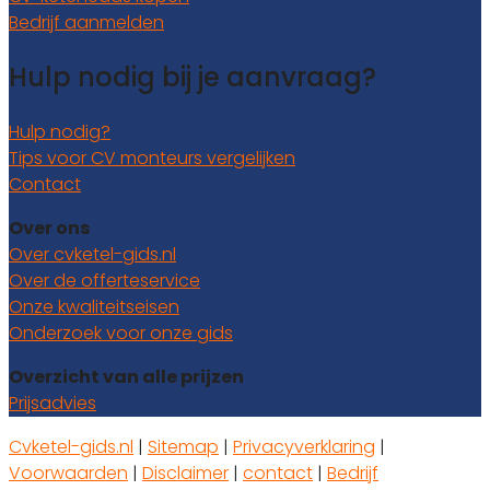
Bedrijf aanmelden
Hulp nodig bij je aanvraag?
Hulp nodig?
Tips voor CV monteurs vergelijken
Contact
Over ons
Over cvketel-gids.nl
Over de offerteservice
Onze kwaliteitseisen
Onderzoek voor onze gids
Overzicht van alle prijzen
Prijsadvies
Cvketel-gids.nl
|
Sitemap
|
Privacyverklaring
|
Voorwaarden
|
Disclaimer
|
contact
|
Bedrijf