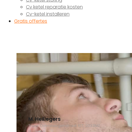
Cv ketel reparatie kosten
Cv-ketel installeren
Gratis offertes
M. Heiliegers
Truus Oversteegenstraat 107, 2033MZ
Haarlem