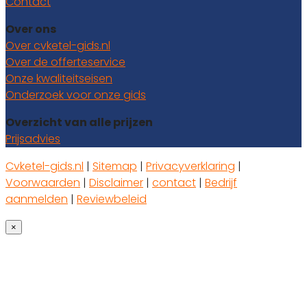
Contact
Over ons
Over cvketel-gids.nl
Over de offerteservice
Onze kwaliteitseisen
Onderzoek voor onze gids
Overzicht van alle prijzen
Prijsadvies
Cvketel-gids.nl
|
Sitemap
|
Privacyverklaring
|
Voorwaarden
|
Disclaimer
|
contact
|
Bedrijf
aanmelden
|
Reviewbeleid
×