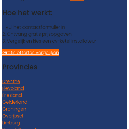
Hoe het werkt:
1. Vul het contactformulier in
2. Ontvang gratis prijsopgaven
3. Vergelijk en kies een cv-ketel installateur
Gratis offertes vergelijken
Provincies
Drenthe
Flevoland
Friesland
Gelderland
Groningen
Overijssel
Limburg