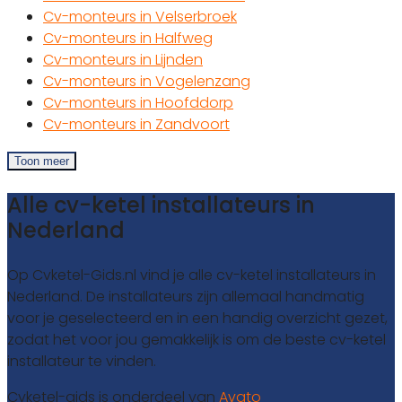
Cv-monteurs in Velserbroek
Cv-monteurs in Halfweg
Cv-monteurs in Lijnden
Cv-monteurs in Vogelenzang
Cv-monteurs in Hoofddorp
Cv-monteurs in Zandvoort
Toon meer
Alle cv-ketel installateurs in
Nederland
Op Cvketel-Gids.nl vind je alle cv-ketel installateurs in
Nederland. De installateurs zijn allemaal handmatig
voor je geselecteerd en in een handig overzicht gezet,
zodat het voor jou gemakkelijk is om de beste cv-ketel
installateur te vinden.
Cvketel-gids is onderdeel van
Avato