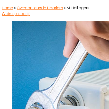
Home
»
Cv-monteurs in Haarlem
»
M. Heiliegers
Claim je bedrijf