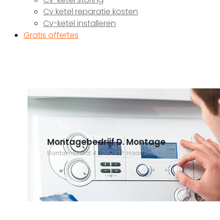
Cv ketel reparatie kosten
Cv-ketel installeren
Gratis offertes
Montagebedrijf D. Montage
Bantamstraat 41, 2022TP Haarlem