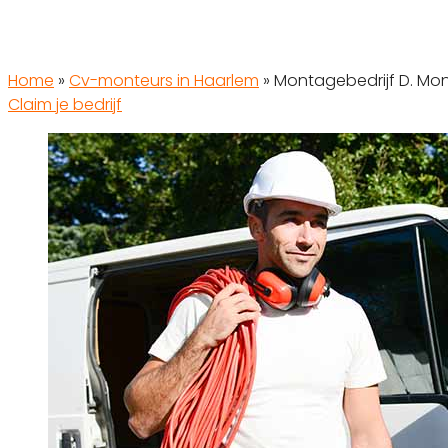
Home
»
Cv-monteurs in Haarlem
»
Montagebedrijf D. Mo
Claim je bedrijf