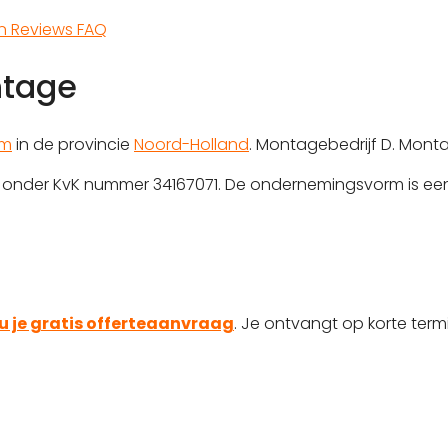
en
Reviews
FAQ
ntage
em
in de provincie
Noord-Holland
. Montagebedrijf D. Monta
rd onder KvK nummer 34167071. De ondernemingsvorm is een
u je gratis offerteaanvraag
. Je ontvangt op korte termi