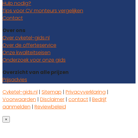
Hulp nodig?
Tips voor CV monteurs vergelijken
Contact
Over ons
Over cvketel-gids.nl
Over de offerteservice
Onze kwaliteitseisen
Onderzoek voor onze gids
Overzicht van alle prijzen
Prijsadvies
Cvketel-gids.nl
|
Sitemap
|
Privacyverklaring
|
Voorwaarden
|
Disclaimer
|
contact
|
Bedrijf
aanmelden
|
Reviewbeleid
×