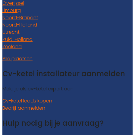
Overijssel
Limburg
Noord-Brabant
Noord-Holland
Utrecht
Zuid-Holland
Zeeland
Alle plaatsen
Cv-ketel installateur aanmelden
Meld je als cv-ketel expert aan.
Cv-ketel leads kopen
Bedrijf aanmelden
Hulp nodig bij je aanvraag?