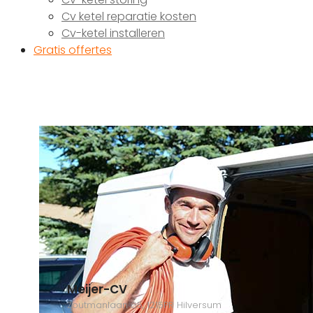
Cv ketel reparatie kosten
Cv-ketel installeren
Gratis offertes
Meijer-CV
Zoutmanlaan 65, 1215PR Hilversum