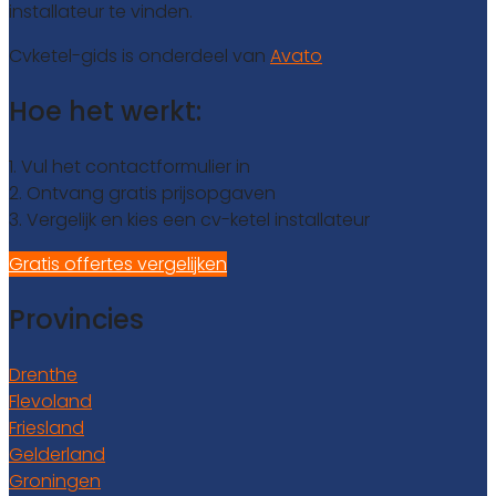
installateur te vinden.
Cvketel-gids is onderdeel van
Avato
Hoe het werkt:
1. Vul het contactformulier in
2. Ontvang gratis prijsopgaven
3. Vergelijk en kies een cv-ketel installateur
Gratis offertes vergelijken
Provincies
Drenthe
Flevoland
Friesland
Gelderland
Groningen