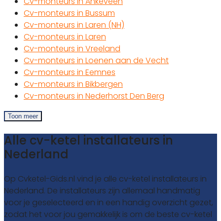
Cv-monteurs in Ankeveen
Cv-monteurs in Bussum
Cv-monteurs in Laren (NH)
Cv-monteurs in Laren
Cv-monteurs in Vreeland
Cv-monteurs in Loenen aan de Vecht
Cv-monteurs in Eemnes
Cv-monteurs in Bikbergen
Cv-monteurs in Nederhorst Den Berg
Toon meer
Alle cv-ketel installateurs in
Nederland
Op Cvketel-Gids.nl vind je alle cv-ketel installateurs in
Nederland. De installateurs zijn allemaal handmatig
voor je geselecteerd en in een handig overzicht gezet,
zodat het voor jou gemakkelijk is om de beste cv-ketel