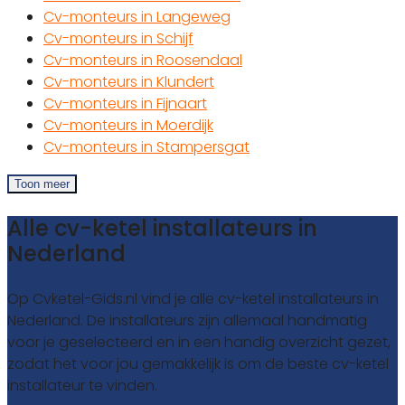
Cv-monteurs in Langeweg
Cv-monteurs in Schijf
Cv-monteurs in Roosendaal
Cv-monteurs in Klundert
Cv-monteurs in Fijnaart
Cv-monteurs in Moerdijk
Cv-monteurs in Stampersgat
Toon meer
Alle cv-ketel installateurs in
Nederland
Op Cvketel-Gids.nl vind je alle cv-ketel installateurs in
Nederland. De installateurs zijn allemaal handmatig
voor je geselecteerd en in een handig overzicht gezet,
zodat het voor jou gemakkelijk is om de beste cv-ketel
installateur te vinden.