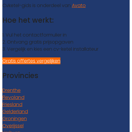
Cvketel-gids is onderdeel van
Avato
Hoe het werkt:
1. Vul het contactformulier in
2. Ontvang gratis prijsopgaven
3. Vergelijk en kies een cv-ketel installateur
Gratis offertes vergelijken
Provincies
Drenthe
Flevoland
Friesland
Gelderland
Groningen
Overijssel