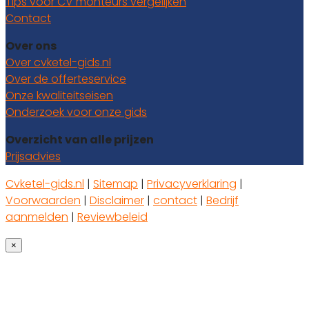
Tips voor CV monteurs vergelijken
Contact
Over ons
Over cvketel-gids.nl
Over de offerteservice
Onze kwaliteitseisen
Onderzoek voor onze gids
Overzicht van alle prijzen
Prijsadvies
Cvketel-gids.nl
|
Sitemap
|
Privacyverklaring
|
Voorwaarden
|
Disclaimer
|
contact
|
Bedrijf
aanmelden
|
Reviewbeleid
×