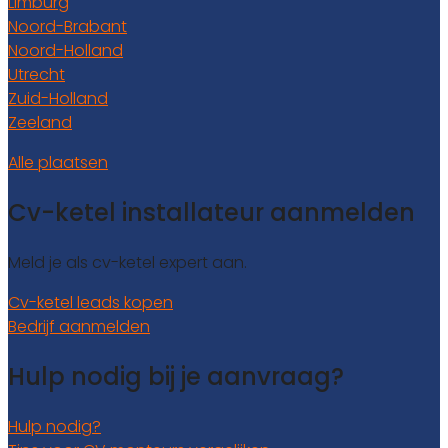
Limburg
Noord-Brabant
Noord-Holland
Utrecht
Zuid-Holland
Zeeland
Alle plaatsen
Cv-ketel installateur aanmelden
Meld je als cv-ketel expert aan.
Cv-ketel leads kopen
Bedrijf aanmelden
Hulp nodig bij je aanvraag?
Hulp nodig?