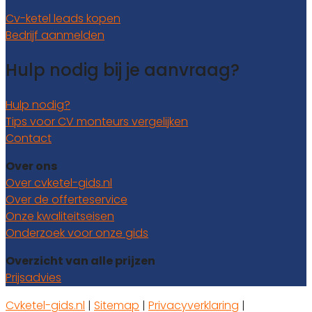
Cv-ketel leads kopen
Bedrijf aanmelden
Hulp nodig bij je aanvraag?
Hulp nodig?
Tips voor CV monteurs vergelijken
Contact
Over ons
Over cvketel-gids.nl
Over de offerteservice
Onze kwaliteitseisen
Onderzoek voor onze gids
Overzicht van alle prijzen
Prijsadvies
Cvketel-gids.nl
|
Sitemap
|
Privacyverklaring
|