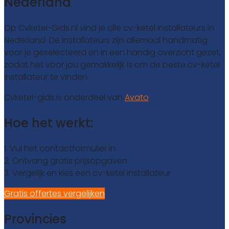
Nederland
Op Cvketel-Gids.nl vind je alle cv-ketel installateurs in
Nederland. De installateurs zijn allemaal handmatig
voor je geselecteerd en in een handig overzicht gezet,
zodat het voor jou gemakkelijk is om de beste cv-ketel
installateur te vinden.
Cvketel-gids is onderdeel van
Avato
Hoe het werkt:
1. Vul het contactformulier in
2. Ontvang gratis prijsopgaven
3. Vergelijk en kies een cv-ketel installateur
Gratis offertes vergelijken
Provincies