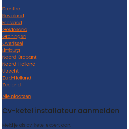
Drenthe
Flevoland
Friesland
Gelderland
Groningen
Overijssel
Limburg
Noord-Brabant
Noord-Holland
Utrecht
Zuid-Holland
Zeeland
Alle plaatsen
Cv-ketel installateur aanmelden
Meld je als cv-ketel expert aan.