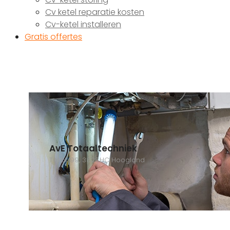
Cv ketel reparatie kosten
Cv-ketel installeren
Gratis offertes
AvE Totaaltechniek
Tolick 99, 3828HC Hoogland