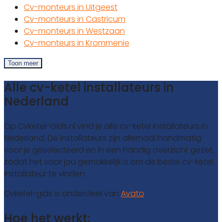
Cv-monteurs in Uitgeest
Cv-monteurs in Castricum
Cv-monteurs in Westzaan
Cv-monteurs in Krommenie
Toon meer
Alle cv-ketel installateurs in
Nederland
Op Cvketel-Gids.nl vind je alle cv-ketel installateurs in
Nederland. De installateurs zijn allemaal handmatig
voor je geselecteerd en in een handig overzicht gezet,
zodat het voor jou gemakkelijk is om de beste cv-ketel
installateur te vinden.
Cvketel-gids is onderdeel van
Avato
Hoe het werkt: