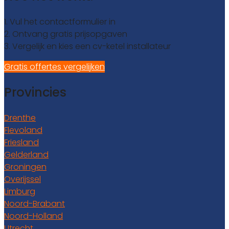
1. Vul het contactformulier in
2. Ontvang gratis prijsopgaven
3. Vergelijk en kies een cv-ketel installateur
Gratis offertes vergelijken
Provincies
Drenthe
Flevoland
Friesland
Gelderland
Groningen
Overijssel
Limburg
Noord-Brabant
Noord-Holland
Utrecht