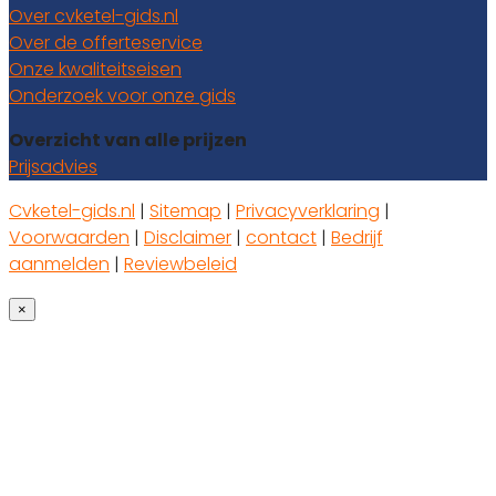
Over cvketel-gids.nl
Over de offerteservice
Onze kwaliteitseisen
Onderzoek voor onze gids
Overzicht van alle prijzen
Prijsadvies
Cvketel-gids.nl
|
Sitemap
|
Privacyverklaring
|
Voorwaarden
|
Disclaimer
|
contact
|
Bedrijf
aanmelden
|
Reviewbeleid
×