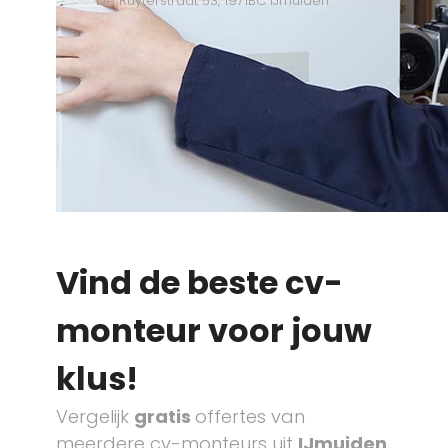
De Ruyterstraat 53, 1971BC IJmuiden
Vind de beste cv-
monteur voor jouw
klus!
Vergelijk
gratis
offertes van
meerdere cv-monteurs uit
IJmuiden