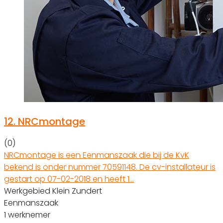
12.
NRCmontage
(0)
NRCmontage is een Eenmanszaak die bij de KvK
bekend is onder nummer 70591148. De cv-installateur is
gestart op 07-02-2018 en heeft 1…
Werkgebied Klein Zundert
Eenmanszaak
1 werknemer