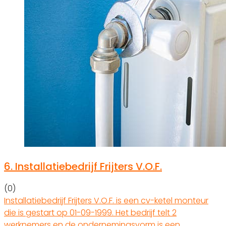
6.
Installatiebedrijf Frijters V.O.F.
(0)
Installatiebedrijf Frijters V.O.F. is een cv-ketel monteur
die is gestart op 01-09-1999. Het bedrijf telt 2
werknemers en de ondernemingsvorm is een…