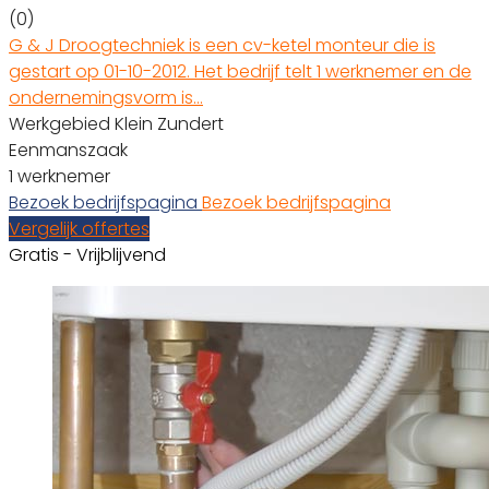
(0)
G & J Droogtechniek is een cv-ketel monteur die is
gestart op 01-10-2012. Het bedrijf telt 1 werknemer en de
ondernemingsvorm is…
Werkgebied Klein Zundert
Eenmanszaak
1 werknemer
Bezoek bedrijfspagina
Bezoek bedrijfspagina
Vergelijk offertes
Gratis - Vrijblijvend