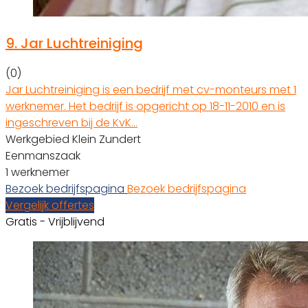
9.
Jar Luchtreiniging
(0)
Jar Luchtreiniging is een bedrijf met cv-monteurs met 1
werknemer. Het bedrijf is opgericht op 18-11-2010 en is
ingeschreven bij de KvK…
Werkgebied Klein Zundert
Eenmanszaak
1 werknemer
Bezoek bedrijfspagina
Bezoek bedrijfspagina
Vergelijk offertes
Gratis - Vrijblijvend