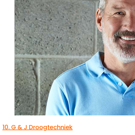
10.
G & J Droogtechniek