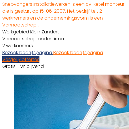
Snepvangers Installatiewerken is een cv-ketel monteur
die is gestart op 15-06-2007. Het bedrijf telt 2
werknemers en de ondernemingsvorm is een
Vennootschap…
Werkgebied Klein Zundert
Vennootschap onder firma
2 werknemers
Bezoek bedrijfspagina
Bezoek bedrijfspagina
Vergelijk offertes
Gratis - Vrijblijvend