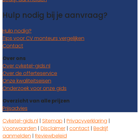
Hulp nodig bij je aanvraag?
Hulp nodig?
Tips voor CV monteurs vergelijken
Contact
Over ons
Over cvketel-gids.nl
Over de offerteservice
Onze kwaliteitseisen
Onderzoek voor onze gids
Overzicht van alle prijzen
Prijsadvies
Cvketel-gids.nl
|
Sitemap
|
Privacyverklaring
|
Voorwaarden
|
Disclaimer
|
contact
|
Bedrijf
aanmelden
|
Reviewbeleid