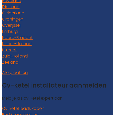
Flevoland
Friesland
Gelderland
Groningen
Overijssel
Limburg
Noord-Brabant
Noord-Holland
Utrecht
Zuid-Holland
Zeeland
Alle plaatsen
Cv-ketel installateur aanmelden
Meld je als cv-ketel expert aan.
Cv-ketel leads kopen
Bedrijf aanmelden