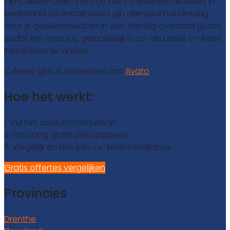
Op Cvketel-Gids.nl vind je alle cv-ketel installateurs in
Nederland. De installateurs zijn allemaal handmatig
voor je geselecteerd en in een handig overzicht gezet,
zodat het voor jou gemakkelijk is om de beste cv-ketel
installateur te vinden.
Cvketel-gids is onderdeel van
Avato
Hoe het werkt:
1. Vul het contactformulier in
2. Ontvang gratis prijsopgaven
3. Vergelijk en kies een cv-ketel installateur
Gratis offertes vergelijken
Provincies
Drenthe