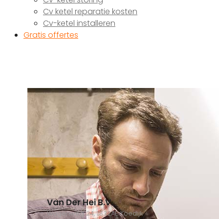
Cv ketel reparatie kosten
Cv-ketel installeren
Gratis offertes
Van Der Hei B.V.
Wagenweg 24, 1832AE Koedijk