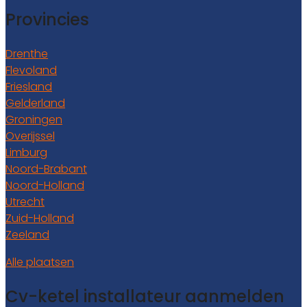
Provincies
Drenthe
Flevoland
Friesland
Gelderland
Groningen
Overijssel
Limburg
Noord-Brabant
Noord-Holland
Utrecht
Zuid-Holland
Zeeland
Alle plaatsen
Cv-ketel installateur aanmelden