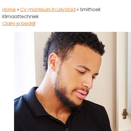
Home
»
Cv-monteurs in Lelystad
»
Smithoek
Klimaattechniek
Claim je bedrijf