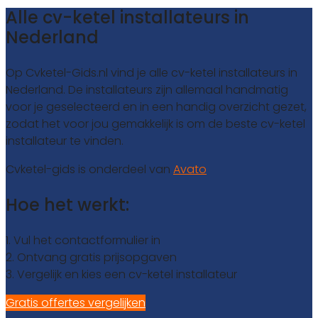
Alle cv-ketel installateurs in
Nederland
Op Cvketel-Gids.nl vind je alle cv-ketel installateurs in
Nederland. De installateurs zijn allemaal handmatig
voor je geselecteerd en in een handig overzicht gezet,
zodat het voor jou gemakkelijk is om de beste cv-ketel
installateur te vinden.
Cvketel-gids is onderdeel van
Avato
Hoe het werkt:
1. Vul het contactformulier in
2. Ontvang gratis prijsopgaven
3. Vergelijk en kies een cv-ketel installateur
Gratis offertes vergelijken