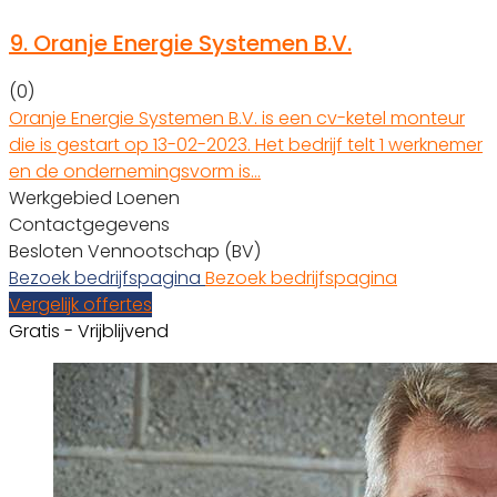
9.
Oranje Energie Systemen B.V.
(0)
Oranje Energie Systemen B.V. is een cv-ketel monteur
die is gestart op 13-02-2023. Het bedrijf telt 1 werknemer
en de ondernemingsvorm is…
Werkgebied Loenen
Contactgegevens
Besloten Vennootschap (BV)
Bezoek bedrijfspagina
Bezoek bedrijfspagina
Vergelijk offertes
Gratis - Vrijblijvend