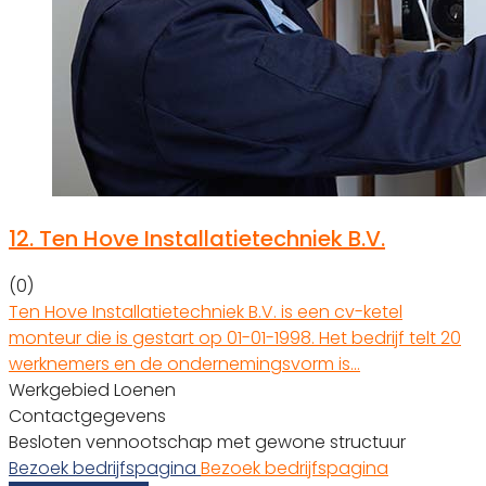
12.
Ten Hove Installatietechniek B.V.
(0)
Ten Hove Installatietechniek B.V. is een cv-ketel
monteur die is gestart op 01-01-1998. Het bedrijf telt 20
werknemers en de ondernemingsvorm is…
Werkgebied Loenen
Contactgegevens
Besloten vennootschap met gewone structuur
Bezoek bedrijfspagina
Bezoek bedrijfspagina