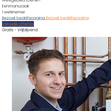
Werkgebied Loenen
Eenmanszaak
1 werknemer
Bezoek bedrijfspagina
Bezoek bedrijfspagina
Vergelijk offertes
Gratis - Vrijblijvend