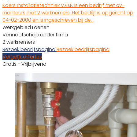
Koers Installatietechniek V.O.F. is een bedrijf met cv-
monteurs met 2 werknemers. Het bedrijf is opgericht op
04-02-2000 en is ingeschreven bij de…
Werkgebied Loenen
Vennootschap onder firma
2 werknemers
Bezoek bedrijfspagina
Bezoek bedrijfspagina
Vergelijk offertes
Gratis - Vrijblijvend