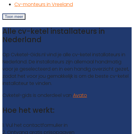
Cv-monteurs in Vreeland
Toon meer
Alle cv-ketel installateurs in
Nederland
Op Cvketel-Gids.nl vind je alle cv-ketel installateurs in
Nederland. De installateurs zijn allemaal handmatig
voor je geselecteerd en in een handig overzicht gezet,
zodat het voor jou gemakkelijk is om de beste cv-ketel
installateur te vinden.
Cvketel-gids is onderdeel van
Avato
Hoe het werkt:
1. Vul het contactformulier in
2. Ontvang gratis prijsopgaven