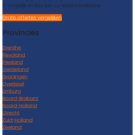
3. Vergelijk en kies een cv-ketel installateur
Gratis offertes vergelijken
Provincies
Drenthe
Flevoland
Friesland
Gelderland
Groningen
Overijssel
Limburg
Noord-Brabant
Noord-Holland
Utrecht
Zuid-Holland
Zeeland