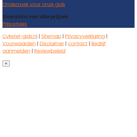
Onderzoek voor onze gids
Overzicht van alle prijzen
Prijsadvies
Cvketel-gids.nl
|
Sitemap
|
Privacyverklaring
|
Voorwaarden
|
Disclaimer
|
contact
|
Bedrijf
aanmelden
|
Reviewbeleid
×