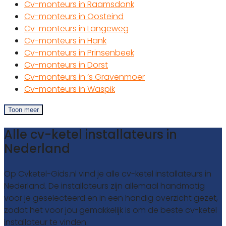
Cv-monteurs in Raamsdonk
Cv-monteurs in Oosteind
Cv-monteurs in Langeweg
Cv-monteurs in Hank
Cv-monteurs in Prinsenbeek
Cv-monteurs in Dorst
Cv-monteurs in ’s Gravenmoer
Cv-monteurs in Waspik
Toon meer
Alle cv-ketel installateurs in
Nederland
Op Cvketel-Gids.nl vind je alle cv-ketel installateurs in
Nederland. De installateurs zijn allemaal handmatig
voor je geselecteerd en in een handig overzicht gezet,
zodat het voor jou gemakkelijk is om de beste cv-ketel
installateur te vinden.