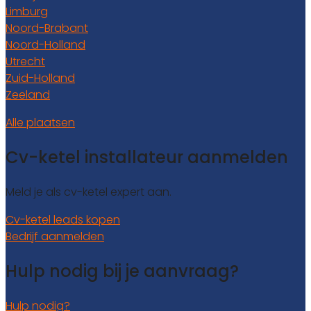
Limburg
Noord-Brabant
Noord-Holland
Utrecht
Zuid-Holland
Zeeland
Alle plaatsen
Cv-ketel installateur aanmelden
Meld je als cv-ketel expert aan.
Cv-ketel leads kopen
Bedrijf aanmelden
Hulp nodig bij je aanvraag?
Hulp nodig?