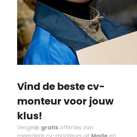
Vind de beste cv-
monteur voor jouw
klus!
Vergelijk
gratis
offertes van
meerdere cv-monteurs uit
Made
en