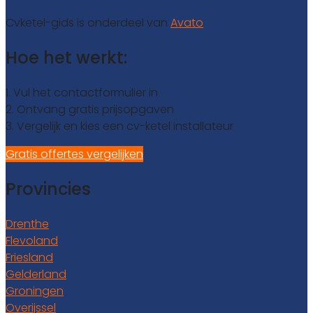
Cvketel-gids is onderdeel van
Avato
Hoe het werkt:
1. Vul het contactformulier in
2. Ontvang gratis prijsopgaven
3. Vergelijk en kies een cv-ketel installateur
Gratis offertes vergelijken
Provincies
Drenthe
Flevoland
Friesland
Gelderland
Groningen
Overijssel