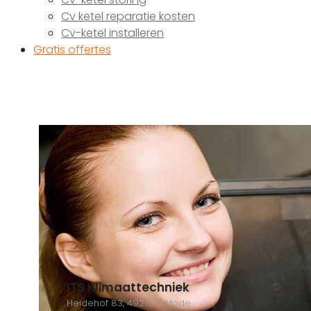
Cv ketel reparatie kosten
Cv-ketel installeren
Gratis offertes
ITS Klimaattechniek
Heidehof 83, 4921GD Made