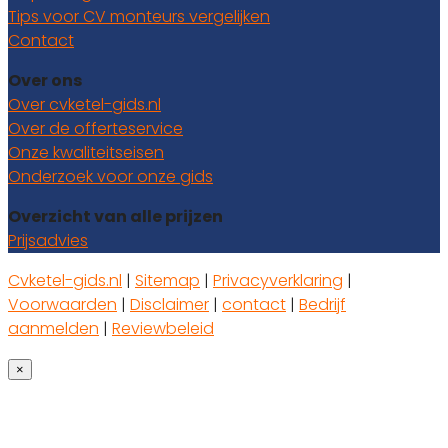
Tips voor CV monteurs vergelijken
Contact
Over ons
Over cvketel-gids.nl
Over de offerteservice
Onze kwaliteitseisen
Onderzoek voor onze gids
Overzicht van alle prijzen
Prijsadvies
Cvketel-gids.nl
|
Sitemap
|
Privacyverklaring
|
Voorwaarden
|
Disclaimer
|
contact
|
Bedrijf
aanmelden
|
Reviewbeleid
×