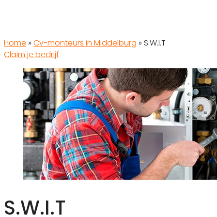
Home
»
Cv-monteurs in Middelburg
»
S.W.I.T
Claim je bedrijf
S.W.I.T