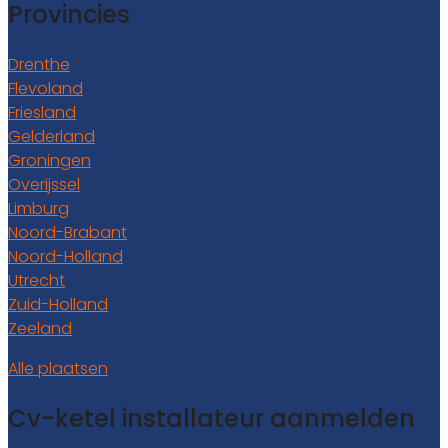
Provincies
Drenthe
Flevoland
Friesland
Gelderland
Groningen
Overijssel
Limburg
Noord-Brabant
Noord-Holland
Utrecht
Zuid-Holland
Zeeland
Alle plaatsen
Cv-ketel installateur aanmelden