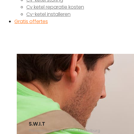
Cv ketel reparatie kosten
Cv-ketel installeren
Gratis offertes
S.W.I.T
Prinsenhove 68, 4336HC Middelburg