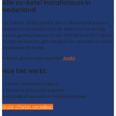
Alle cv-ketel installateurs in
Nederland
Op Cvketel-Gids.nl vind je alle cv-ketel installateurs in
Nederland. De installateurs zijn allemaal handmatig
voor je geselecteerd en in een handig overzicht gezet,
zodat het voor jou gemakkelijk is om de beste cv-ketel
installateur te vinden.
Cvketel-gids is onderdeel van
Avato
Hoe het werkt:
1. Vul het contactformulier in
2. Ontvang gratis prijsopgaven
3. Vergelijk en kies een cv-ketel installateur
Gratis offertes vergelijken