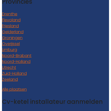
Provincies
Drenthe
Flevoland
Friesland
Gelderland
Groningen
Overijssel
Limburg
Noord-Brabant
Noord-Holland
Utrecht
Zuid-Holland
Zeeland
Alle plaatsen
Cv-ketel installateur aanmelden