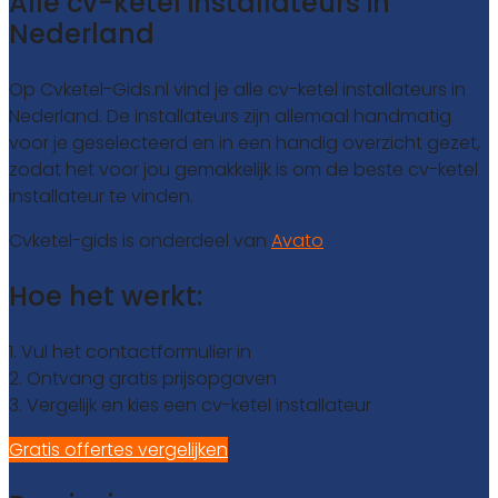
Alle cv-ketel installateurs in
Nederland
Op Cvketel-Gids.nl vind je alle cv-ketel installateurs in
Nederland. De installateurs zijn allemaal handmatig
voor je geselecteerd en in een handig overzicht gezet,
zodat het voor jou gemakkelijk is om de beste cv-ketel
installateur te vinden.
Cvketel-gids is onderdeel van
Avato
Hoe het werkt:
1. Vul het contactformulier in
2. Ontvang gratis prijsopgaven
3. Vergelijk en kies een cv-ketel installateur
Gratis offertes vergelijken