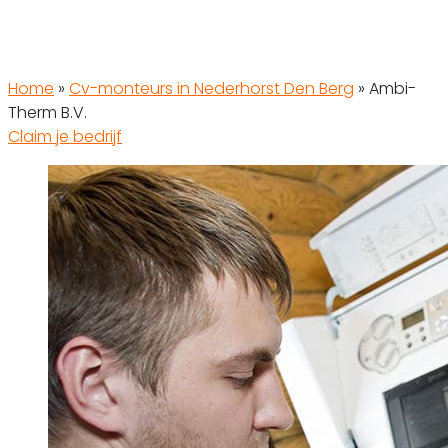
Home
»
Cv-monteurs in Nederhorst Den Berg
»
Ambi-
Therm B.V.
Claim je bedrijf