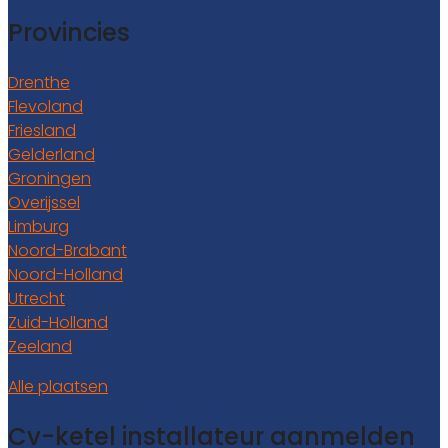
Provincies
Drenthe
Flevoland
Friesland
Gelderland
Groningen
Overijssel
Limburg
Noord-Brabant
Noord-Holland
Utrecht
Zuid-Holland
Zeeland
Alle plaatsen
Cv-ketel installateur aanmelden