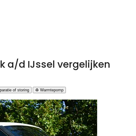
 a/d IJssel vergelijken
aratie of storing
♻️ Warmtepomp