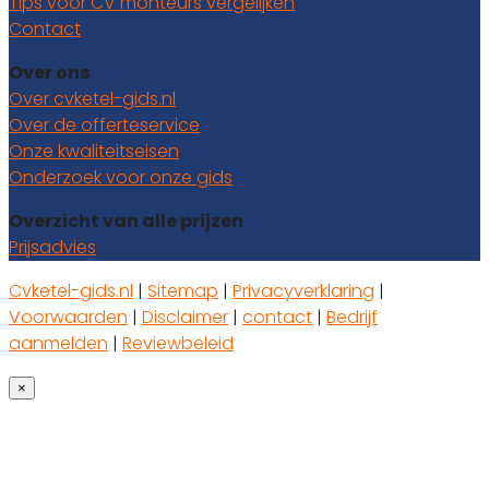
Tips voor CV monteurs vergelijken
Contact
Over ons
Over cvketel-gids.nl
Over de offerteservice
Onze kwaliteitseisen
Onderzoek voor onze gids
Overzicht van alle prijzen
Prijsadvies
Cvketel-gids.nl
|
Sitemap
|
Privacyverklaring
|
Voorwaarden
|
Disclaimer
|
contact
|
Bedrijf
aanmelden
|
Reviewbeleid
×