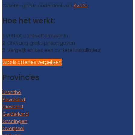
Cvketel-gids is onderdeel van
Avato
Hoe het werkt:
1. Vul het contactformulier in
2. Ontvang gratis prijsopgaven
3. Vergelijk en kies een cv-ketel installateur
Gratis offertes vergelijken
Provincies
Drenthe
Flevoland
Friesland
Gelderland
Groningen
Overijssel