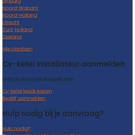
Limburg
Noord-Brabant
Noord-Holland
Utrecht
Zuid-Holland
Zeeland
Alle plaatsen
Cv-ketel installateur aanmelden
Meld je als cv-ketel expert aan.
Cv-ketel leads kopen
Bedrijf aanmelden
Hulp nodig bij je aanvraag?
Hulp nodig?