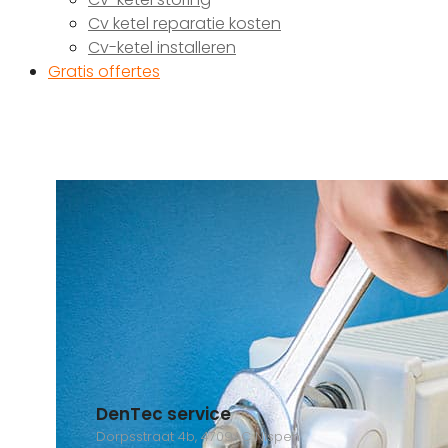
Cv ketel reparatie kosten
Cv-ketel installeren
Gratis offertes
DenTec service
Dorpsstraat 4b, 4709AC Nispen