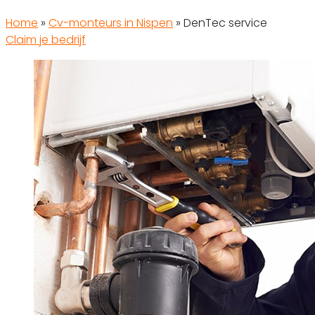
Home
»
Cv-monteurs in Nispen
»
DenTec service
Claim je bedrijf