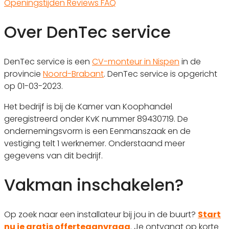
Openingstijden
Reviews
FAQ
Over DenTec service
DenTec service is een
CV-monteur in Nispen
in de
provincie
Noord-Brabant
. DenTec service is opgericht
op 01-03-2023.
Het bedrijf is bij de Kamer van Koophandel
geregistreerd onder KvK nummer 89430719. De
ondernemingsvorm is een Eenmanszaak en de
vestiging telt 1 werknemer. Onderstaand meer
gegevens van dit bedrijf.
Vakman inschakelen?
Op zoek naar een installateur bij jou in de buurt?
Start
nu je gratis offerteaanvraag
. Je ontvangt op korte