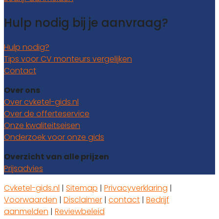
Hulp nodig bij je aanvraag?
Hulp nodig?
Tips voor CV monteurs vergelijken
Contact
Over ons
Over cvketel-gids.nl
Over de offerteservice
Onze kwaliteitseisen
Onderzoek voor onze gids
Overzicht van alle prijzen
Prijsadvies
Cvketel-gids.nl
|
Sitemap
|
Privacyverklaring
|
Voorwaarden
|
Disclaimer
|
contact
|
Bedrijf
aanmelden
|
Reviewbeleid