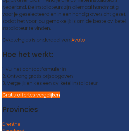
Op Cvketel-Gids.nl vind je alle cv-ketel installateurs in
Nederland. De installateurs zijn allemaal handmatig
voor je geselecteerd en in een handig overzicht gezet,
zodat het voor jou gemakkelijk is om de beste cv-ketel
installateur te vinden.
Cvketel-gids is onderdeel van
Avato
Hoe het werkt:
1. Vul het contactformulier in
2. Ontvang gratis prijsopgaven
3. Vergelijk en kies een cv-ketel installateur
Gratis offertes vergelijken
Provincies
Drenthe