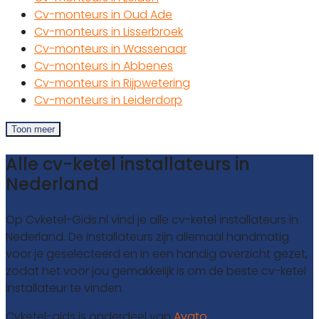
Cv-monteurs in Oud Ade
Cv-monteurs in Lisserbroek
Cv-monteurs in Wassenaar
Cv-monteurs in Abbenes
Cv-monteurs in Rijpwetering
Cv-monteurs in Leiderdorp
Toon meer
Alle cv-ketel installateurs in
Nederland
Op Cvketel-Gids.nl vind je alle cv-ketel installateurs in
Nederland. De installateurs zijn allemaal handmatig
voor je geselecteerd en in een handig overzicht gezet,
zodat het voor jou gemakkelijk is om de beste cv-ketel
installateur te vinden.
Cvketel-gids is onderdeel van
Avato