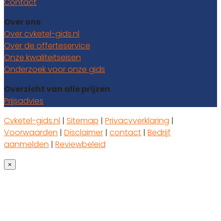
Contact
Over ons
Over cvketel-gids.nl
Over de offerteservice
Onze kwaliteitseisen
Onderzoek voor onze gids
Overzicht van alle prijzen
Prijsadvies
Cvketel-gids.nl
|
Sitemap
|
Privacyverklaring
|
Voorwaarden
|
Disclaimer
|
contact
|
Bedrijf
aanmelden
|
Reviewbeleid
×