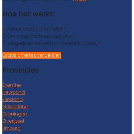
Hoe het werkt:
1. Vul het contactformulier in
2. Ontvang gratis prijsopgaven
3. Vergelijk en kies een cv-ketel installateur
Gratis offertes vergelijken
Provincies
Drenthe
Flevoland
Friesland
Gelderland
Groningen
Overijssel
Limburg