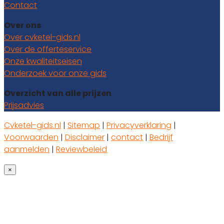
Contact
Over ons
Over cvketel-gids.nl
Over de offerteservice
Onze kwaliteitseisen
Onderzoek voor onze gids
Overzicht van alle prijzen
Prijsadvies
Cvketel-gids.nl
|
Sitemap
|
Privacyverklaring
|
Voorwaarden
|
Disclaimer
|
contact
|
Bedrijf
aanmelden
|
Reviewbeleid
×