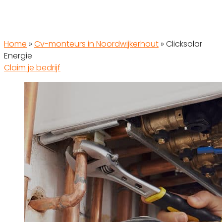
Home
»
Cv-monteurs in Noordwijkerhout
»
Clicksolar
Energie
Claim je bedrijf