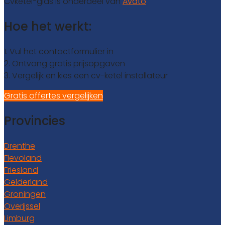
Cvketel-gids is onderdeel van
Avato
Hoe het werkt:
1. Vul het contactformulier in
2. Ontvang gratis prijsopgaven
3. Vergelijk en kies een cv-ketel installateur
Gratis offertes vergelijken
Provincies
Drenthe
Flevoland
Friesland
Gelderland
Groningen
Overijssel
Limburg