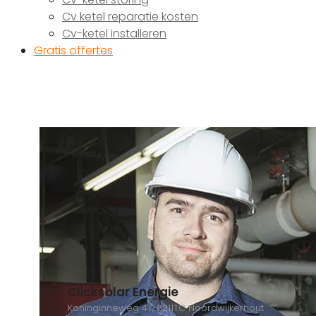
Cv ketel reparatie kosten
Cv-ketel installeren
Gratis offertes
Clicksolar Energie
Koninginneweg 47, 2211TC Noordwijkerhout