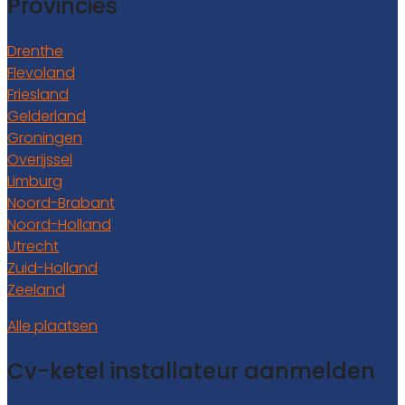
Provincies
Drenthe
Flevoland
Friesland
Gelderland
Groningen
Overijssel
Limburg
Noord-Brabant
Noord-Holland
Utrecht
Zuid-Holland
Zeeland
Alle plaatsen
Cv-ketel installateur aanmelden