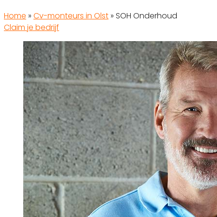
Home
»
Cv-monteurs in Olst
»
SOH Onderhoud
Claim je bedrijf