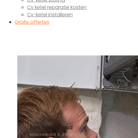
Cv ketel reparatie kosten
Cv-ketel installeren
Gratis offertes
SOH Onderhoud
Hyacintstraat 8, 8121DL Olst