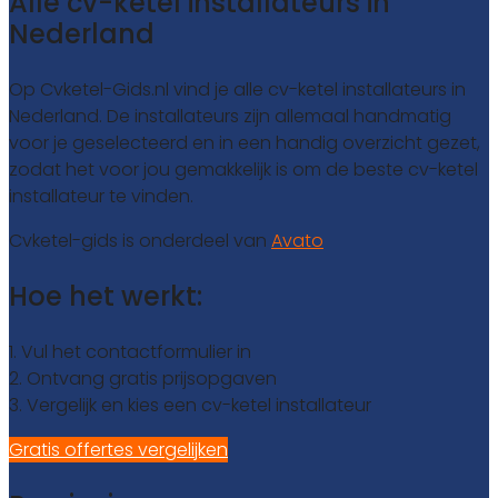
Alle cv-ketel installateurs in
Nederland
Op Cvketel-Gids.nl vind je alle cv-ketel installateurs in
Nederland. De installateurs zijn allemaal handmatig
voor je geselecteerd en in een handig overzicht gezet,
zodat het voor jou gemakkelijk is om de beste cv-ketel
installateur te vinden.
Cvketel-gids is onderdeel van
Avato
Hoe het werkt:
1. Vul het contactformulier in
2. Ontvang gratis prijsopgaven
3. Vergelijk en kies een cv-ketel installateur
Gratis offertes vergelijken