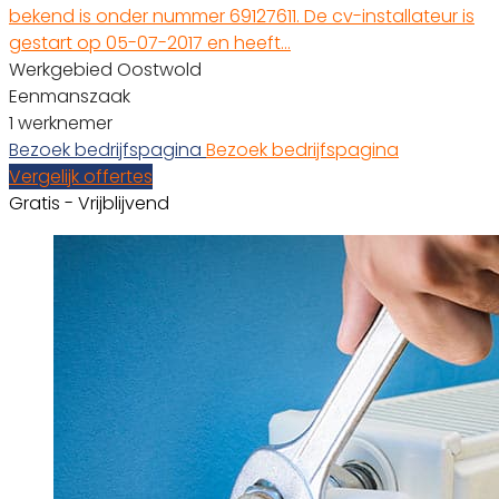
bekend is onder nummer 69127611. De cv-installateur is
gestart op 05-07-2017 en heeft…
Werkgebied Oostwold
Eenmanszaak
1 werknemer
Bezoek bedrijfspagina
Bezoek bedrijfspagina
Vergelijk offertes
Gratis - Vrijblijvend