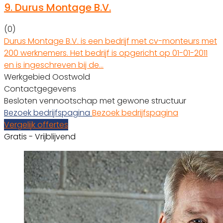
9.
Durus Montage B.V.
(0)
Durus Montage B.V. is een bedrijf met cv-monteurs met
200 werknemers. Het bedrijf is opgericht op 01-01-2011
en is ingeschreven bij de…
Werkgebied Oostwold
Contactgegevens
Besloten vennootschap met gewone structuur
Bezoek bedrijfspagina
Bezoek bedrijfspagina
Vergelijk offertes
Gratis - Vrijblijvend