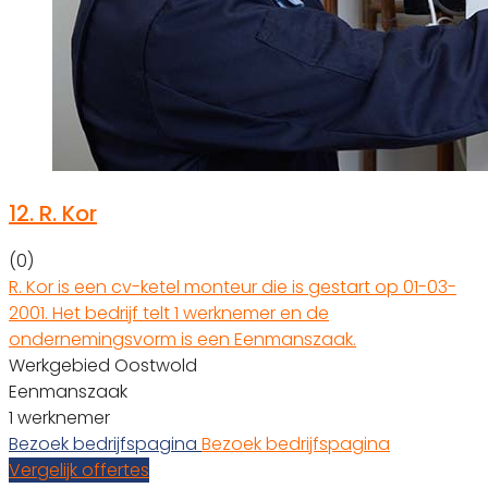
12.
R. Kor
(0)
R. Kor is een cv-ketel monteur die is gestart op 01-03-
2001. Het bedrijf telt 1 werknemer en de
ondernemingsvorm is een Eenmanszaak.
Werkgebied Oostwold
Eenmanszaak
1 werknemer
Bezoek bedrijfspagina
Bezoek bedrijfspagina
Vergelijk offertes