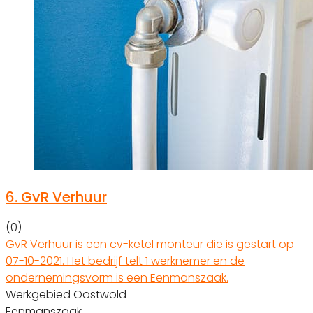
6.
GvR Verhuur
(0)
GvR Verhuur is een cv-ketel monteur die is gestart op
07-10-2021. Het bedrijf telt 1 werknemer en de
ondernemingsvorm is een Eenmanszaak.
Werkgebied Oostwold
Eenmanszaak