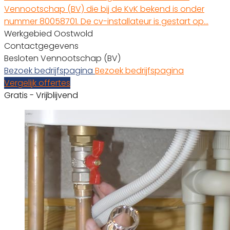
Vennootschap (BV) die bij de KvK bekend is onder
nummer 80058701. De cv-installateur is gestart op…
Werkgebied Oostwold
Contactgegevens
Besloten Vennootschap (BV)
Bezoek bedrijfspagina
Bezoek bedrijfspagina
Vergelijk offertes
Gratis - Vrijblijvend