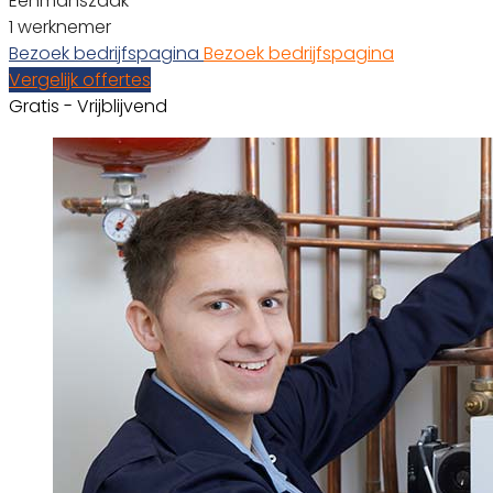
Eenmanszaak
1 werknemer
Bezoek bedrijfspagina
Bezoek bedrijfspagina
Vergelijk offertes
Gratis - Vrijblijvend