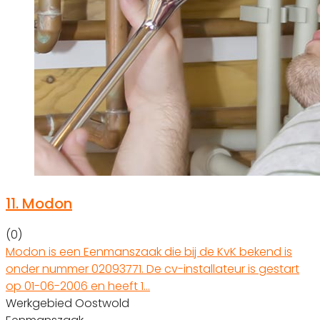
11.
Modon
(0)
Modon is een Eenmanszaak die bij de KvK bekend is
onder nummer 02093771. De cv-installateur is gestart
op 01-06-2006 en heeft 1…
Werkgebied Oostwold