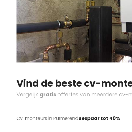
Vind de beste cv-monte
Vergelijk
gratis
offertes van meerdere cv-m
Cv-monteurs in Purmerend
Bespaar tot 40%