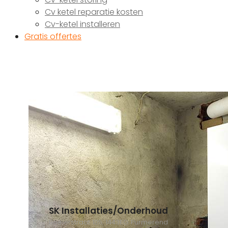
Cv ketel reparatie kosten
Cv-ketel installeren
Gratis offertes
SK Installaties/Onderhoud
Boeierstraat 105, 1443EG Purmerend