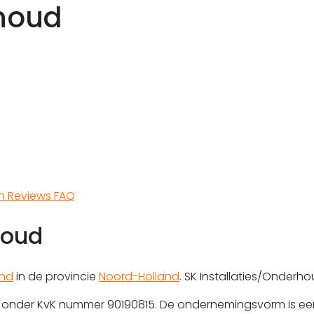
rhoud
en
Reviews
FAQ
houd
end
in de provincie
Noord-Holland
. SK Installaties/Onderho
rd onder KvK nummer 90190815. De ondernemingsvorm is ee