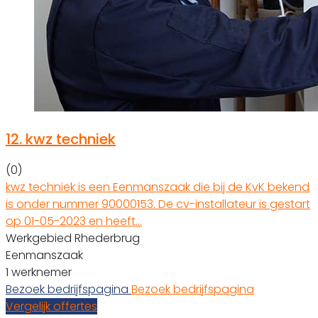
12.
kwz techniek
(0)
kwz techniek is een Eenmanszaak die bij de KvK bekend
is onder nummer 90000153. De cv-installateur is gestart
op 01-05-2023 en heeft…
Werkgebied Rhederbrug
Eenmanszaak
1 werknemer
Bezoek bedrijfspagina
Bezoek bedrijfspagina
Vergelijk offertes