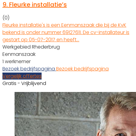
9.
Fleurke installatie’s
(0)
Fleurke installatie's is een Eenmanszaak die bij de KvK
bekend is onder nummer 69127611. De cv-installateur is
gestart op 05-07-2017 en heeft…
Werkgebied Rhederbrug
Eenmanszaak
1 werknemer
Bezoek bedrijfspagina
Bezoek bedrijfspagina
Vergelijk offertes
Gratis - Vrijblijvend