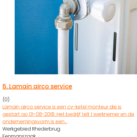
6.
Lamain airco service
(0)
Lamain airco service is een cv-ketel monteur die is
gestart op 01-08-2018. Het bedrijf telt 1 werknemer en de
ondernemingsvorm is een…
Werkgebied Rhederbrug
Eenmanszaak