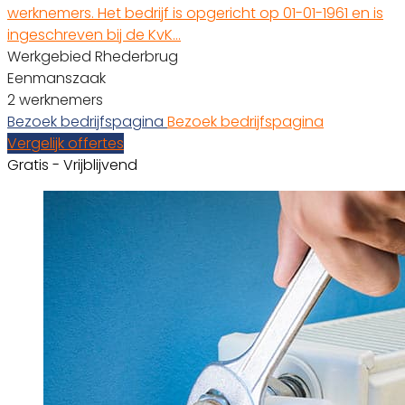
werknemers. Het bedrijf is opgericht op 01-01-1961 en is
ingeschreven bij de KvK…
Werkgebied Rhederbrug
Eenmanszaak
2 werknemers
Bezoek bedrijfspagina
Bezoek bedrijfspagina
Vergelijk offertes
Gratis - Vrijblijvend