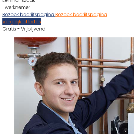
Eenmanszaak
1 werknemer
Bezoek bedrijfspagina
Bezoek bedrijfspagina
Vergelijk offertes
Gratis - Vrijblijvend