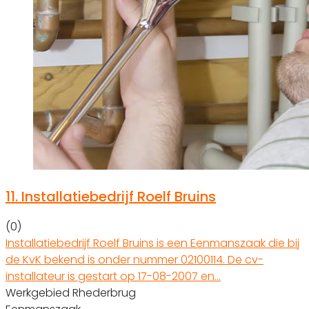
11.
Installatiebedrijf Roelf Bruins
(0)
Installatiebedrijf Roelf Bruins is een Eenmanszaak die bij
de KvK bekend is onder nummer 02100114. De cv-
installateur is gestart op 17-08-2007 en…
Werkgebied Rhederbrug