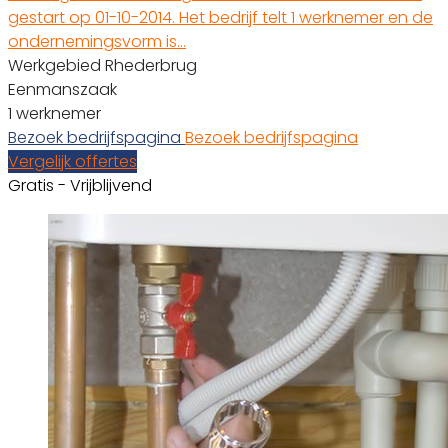
gestart op 01-10-2014. Het bedrijf telt 1 werknemer en de
ondernemingsvorm is…
Werkgebied Rhederbrug
Eenmanszaak
1 werknemer
Bezoek bedrijfspagina
Bezoek bedrijfspagina
Vergelijk offertes
Gratis - Vrijblijvend